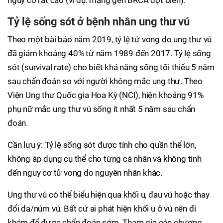
nguy cơ rất cao (ví dụ: mang gen BRCA đột biến).
Tỷ lệ sống sót ở bệnh nhân ung thư vú
Theo một bài báo năm 2019, tỷ lệ tử vong do ung thư vú
đã giảm khoảng 40% từ năm 1989 đến 2017. Tỷ lệ sống
sót (survival rate) cho biết khả năng sống tối thiểu 5 năm
sau chẩn đoán so với người không mắc ung thư. Theo
Viện Ung thư Quốc gia Hoa Kỳ (NCI), hiện khoảng 91%
phụ nữ mắc ung thư vú sống ít nhất 5 năm sau chẩn
đoán.
Cần lưu ý: Tỷ lệ sống sót được tính cho quần thể lớn,
không áp dụng cụ thể cho từng cá nhân và không tính
đến nguy cơ tử vong do nguyên nhân khác.
Ung thư vú có thể biểu hiện qua khối u, đau vú hoặc thay
đổi da/núm vú. Bất cứ ai phát hiện khối u ở vú nên đi
khám để được chẩn đoán sớm. Tham gia các chương