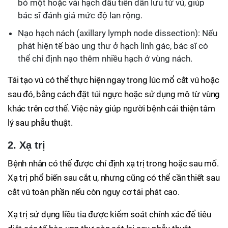
bỏ một hoặc vài hạch đầu tiên dẫn lưu từ vú, giúp
bác sĩ đánh giá mức độ lan rộng.
Nạo hạch nách (axillary lymph node dissection): Nếu
phát hiện tế bào ung thư ở hạch lính gác, bác sĩ có
thể chỉ định nạo thêm nhiều hạch ở vùng nách.
Tái tạo vú có thể thực hiện ngay trong lúc mổ cắt vú hoặc
sau đó, bằng cách đặt túi ngực hoặc sử dụng mô từ vùng
khác trên cơ thể. Việc này giúp người bệnh cải thiện tâm
lý sau phẫu thuật.
2. Xạ trị
Bệnh nhân có thể được chỉ định xạ trị trong hoặc sau mổ.
Xạ trị phổ biến sau cắt u, nhưng cũng có thể cần thiết sau
cắt vú toàn phần nếu còn nguy cơ tái phát cao.
Xạ trị sử dụng liều tia được kiểm soát chính xác để tiêu