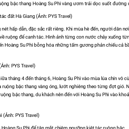
uộng bậc thang Hoàng Su Phì vàng ươm trải dọc suốt đường đ
tác đất Hà Giang (Ảnh: PYS Travel)
ét hấp dẫn, đặc sắc rất riêng. Khi mùa hè đến, người dân nơi
 về ruộng để canh tác. Hình ảnh từng con nước chảy xuống từ
hiến Hoàng Su Phì bỗng hóa những tấm gương phản chiếu cả b
(Ảnh: PYS Travel)
giữa tháng 4 đến tháng 6, Hoàng Su Phì vào mùa lúa chín vô c
 ruộng bậc thang vàng óng, lướt nghiêng theo từng đợt gió. 
ruộng bậc thang, du khách nên đến với Hoàng Su Phì vào kho
 (Ảnh: PYS Travel)
n Hoàng Su Phì để tận mắt chiêm ngưỡng kiệt tác ruộng bậc