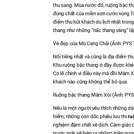
thu sang. Mùa nước đổ, ruộng bậc th
đúng chất của miền sơn cước vùng Tây
điểm thu hút khách du lịch nhất tro
thang như những “nấc thang vàng” lấp
Vẻ đẹp của Mù Cang Chải (Ảnh: PYS T
Nổi tiếng nhất và cũng là địa điểm th
Khu ruộng bậc thang ở đây được khéo
Có lẽ chính vì điều này mà đồi Mâm 
khách nào cũng không thể bỏ qua.
Ruộng bậc thang Mâm Xôi (Ảnh: PYS 
Nếu là một người yêu thích những dả
hiểm, những con dốc phiêu lưu thì
ru
nghiệm đậm chất xê dịch. Cảm giác c
trước mặt sẽ hiện ra những triền nư