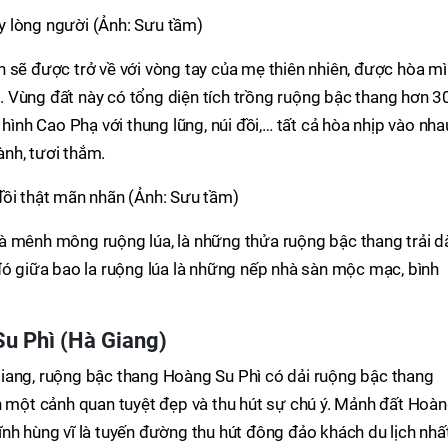
y lòng người (Ảnh: Sưu tầm)
 sẽ được trở về với vòng tay của mẹ thiên nhiên, được hòa m
 Vùng đất này có tổng diện tích trồng ruộng bậc thang hơn 3
 hình Cao Phạ với thung lũng, núi đồi,… tất cả hòa nhịp vào nha
nh, tươi thắm.
đồi thật mãn nhãn (Ảnh: Sưu tầm)
à mênh mông ruộng lúa, là những thửa ruộng bậc thang trải d
đó giữa bao la ruộng lúa là những nếp nhà sàn mộc mạc, bình
Su Phì (Hà Giang)
iang, ruộng bậc thang Hoàng Su Phì có dải ruộng bậc thang
n một cảnh quan tuyệt đẹp và thu hút sự chú ý. Mảnh đất Hoà
nh hùng vĩ là tuyến đường thu hút đông đảo khách du lịch nhất