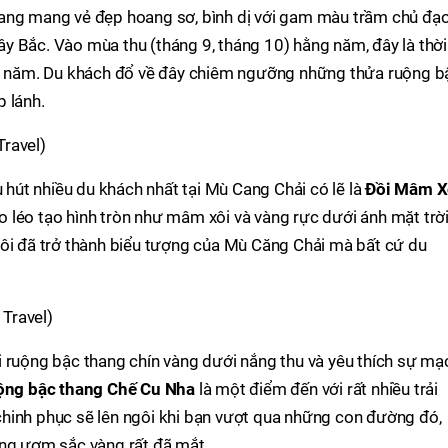
ang mang vẻ đẹp hoang sơ, bình dị với gam màu trầm chủ đạo
 Bắc. Vào mùa thu (tháng 9, tháng 10) hằng năm, đây là thời
ng năm. Du khách đổ về đây chiêm ngưỡng những thửa ruộng b
 lánh.
ravel)
u hút nhiều du khách nhất tại Mù Cang Chải có lẽ là
Đồi Mâm X
 léo tạo hình tròn như mâm xôi và vàng rực dưới ánh mặt trời
Xôi đã trở thành biểu tượng của Mù Căng Chải mà bất cứ du
Travel)
i ruộng bậc thang chín vàng dưới nắng thu và yêu thích sự mạ
ộng bậc thang
Chế Cu Nha
là một điểm đến với rất nhiều trải
hinh phục sẽ lên ngôi khi bạn vượt qua những con đường đó,
ơng ươm sắc vàng rất đã mắt.