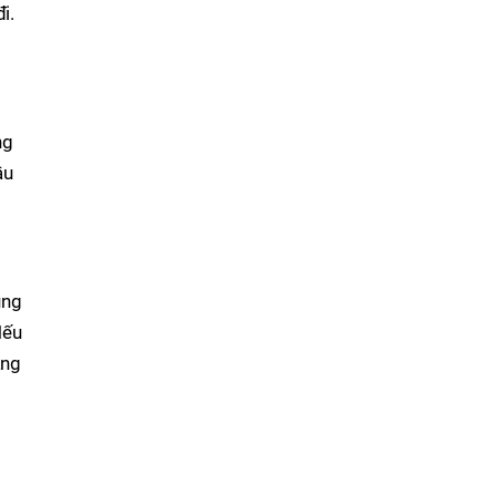
i.
ng
ầu
ùng
Nếu
ảng