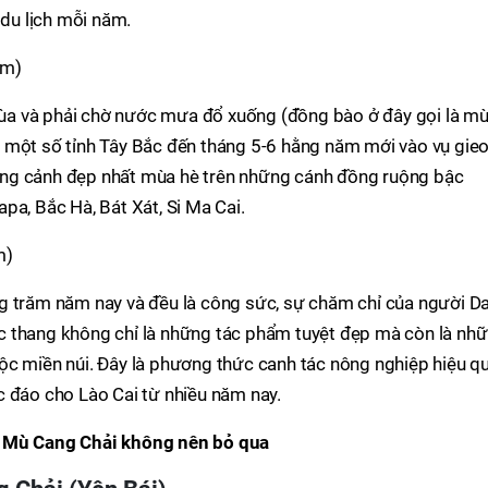
 du lịch mỗi năm.
ầm)
 mùa và phải chờ nước mưa đổ xuống (đồng bào ở đây gọi là m
 một số tỉnh Tây Bắc đến tháng 5-6 hằng năm mới vào vụ gie
những cảnh đẹp nhất mùa hè trên những cánh đồng ruộng bậc
pa, Bắc Hà, Bát Xát, Si Ma Cai.
m)
g trăm năm nay và đều là công sức, sự chăm chỉ của người Da
c thang không chỉ là những tác phẩm tuyệt đẹp mà còn là nh
ộc miền núi. Đây là phương thức canh tác nông nghiệp hiệu qu
c đáo cho Lào Cai từ nhiều năm nay.
ở Mù Cang Chải không nên bỏ qua