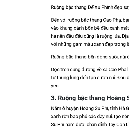
Ruộng bậc thang Dế Xu Phình đẹp sa
Đến với ruộng bậc thang Cao Phạ, bạn
vào khung cảnh bốn bề đều xanh mát.
ha nên đâu đâu cũng là ruộng lúa. Địa
với những gam màu xanh đẹp trong là
Ruộng bậc thang bên dòng suối, núi 
Dọc trên cung đường về xã Cao Phạ l
từ thung lũng đến tận sườn núi. Đâu 
yên.
3. Ruộng bậc thang Hoàng 
Nằm ở huyện Hoàng Su Phì, tỉnh Hà G
xanh rờn bao phủ các dãy núi, tạo nê
Su Phì nằm dưới chân đỉnh Tây Côn Lĩ