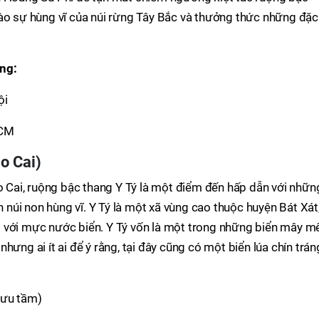
vào sự hùng vĩ của núi rừng Tây Bắc và thưởng thức những đặc
ng:
ội
HCM
o Cai)
ào Cai, ruộng bậc thang Y Tý là một điểm đến hấp dẫn với nhữn
úi non hùng vĩ. Y Tý là một xã vùng cao thuộc huyện Bát Xát
 với mực nước biển. Y Tý vốn là một trong những biển mây m
ưng ai ít ai để ý rằng, tại đây cũng có một biển lúa chín trán
sưu tầm)