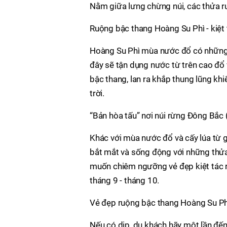
Nằm giữa lưng chừng núi, các thửa r
Ruộng bậc thang Hoàng Su Phì - kiệt 
Hoàng Su Phì mùa nước đổ có những n
đây sẽ tận dụng nước từ trên cao đổ
bậc thang, lan ra khắp thung lũng k
trời.
“Bản hòa tấu” nơi núi rừng Đông Bắc 
Khác với mùa nước đổ và cấy lúa từ 
bắt mắt và sống động với những thửa
muốn chiêm ngưỡng vẻ đẹp kiệt tác 
tháng 9 - tháng 10.
Vẻ đẹp ruộng bậc thang Hoàng Su Phì
Nếu có dịp, du khách hãy một lần đế