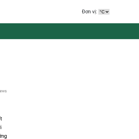
Đơn vị:
t
i
hững