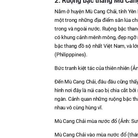
2. Ruộng bậc thang Mù Cang
Nằm ở huyện Mù Cang Chải, tỉnh Yên 
một trong những địa điểm săn lúa chí
trong và ngoài nước. Ruộng bậc than
có khung cảnh mênh mông, đẹp ngỡ n
bậc thang đồ sộ nhất Việt Nam, và lớ
(Philipppines).
Bức tranh kiệt tác của thiên nhiên (Ả
Đến Mù Cang Chải, đâu đâu cũng thấy
hình nơi đây là núi cao bị chia cắt b
ngàn. Cảnh quan những ruộng bậc than
nhau vô cùng hùng vĩ.
Mù Cang Chải mùa nước đổ (Ảnh: Sư
Mù Cang Chải vào mùa nước đổ (thán