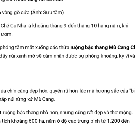
 vàng gõ cửa (Ảnh: Sưu tầm)
 Chế Cu Nha là khoảng tháng 9 đến tháng 10 hàng năm, khi
g ươm.
hể phóng tầm mắt xuống các thửa
ruộng bậc thang Mù Cang C
ãy núi xanh mờ sẽ cảm nhận được sự phóng khoáng, kỳ vĩ và
a chín càng đẹp hơn, quyến rũ hơn, lúc mà hương sắc của "b
hắp núi rừng xứ Mù Cang.
t ruộng bậc thang nhỏ hơn, nhưng cũng rất đẹp và thơ mộng.
 tích khoảng 600 ha, nằm ở độ cao trung bình từ 1.200 đến