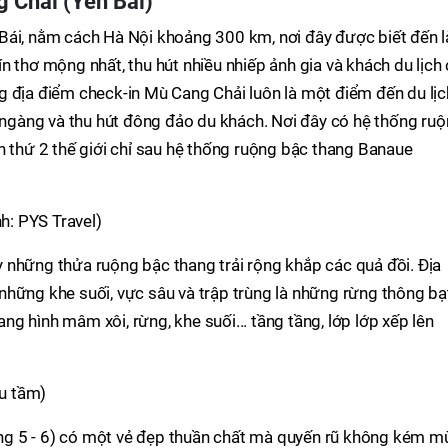
 Chải (Yên Bái)
Bái, nằm cách Hà Nội khoảng 300 km, nơi đây được biết đến l
n thơ mộng nhất, thu hút nhiều nhiếp ảnh gia và khách du lịch
g địa điểm check-in Mù Cang Chải luôn là một điểm đến du lịc
gàng và thu hút đông đảo du khách. Nơi đây có hệ thống ru
n thứ 2 thế giới chỉ sau hệ thống ruộng bậc thang Banaue
nh: PYS Travel)
 những thửa ruộng bậc thang trải rộng khắp các quả đồi. Địa
ởi những khe suối, vực sâu và trập trùng là những rừng thông bạ
g hình mâm xôi, rừng, khe suối... tầng tầng, lớp lớp xếp lên
u tầm)
g 5 - 6) có một vẻ đẹp thuần chất mà quyến rũ không kém m