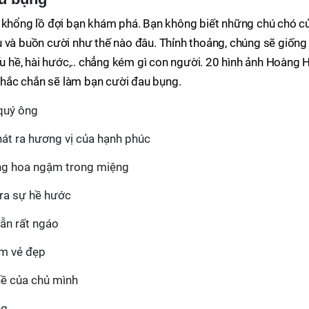
h khổng lồ đợi bạn khám phá. Bạn không biết những chú chó c
u và buồn cười như thế nào đâu. Thỉnh thoảng, chúng sẽ giống
ấu hề, hài hước,.. chẳng kém gì con người. 20 hình ảnh Hoàng 
hắc chắn sẽ làm bạn cười đau bụng.
quý ông
hát ra hương vị của hạnh phúc
bông hoa ngậm trong miệng
ra sự hề hước
ẫn rất ngáo
ệm vẻ đẹp
hề của chủ mình
ng