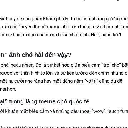
.
i viết này sẽ cùng bạn khám phá lý do tại sao những gương mặ
điểm lại các “huyền thoại” meme chó trên thế giới và thậm chí m
oảnh khắc bá đạo của chính boss nhà mình. Nào, cùng lướt
ện” ảnh chó hài đến vậy?
ải ngẫu nhiên. Đó là sự kết hợp giữa biểu cảm “trời cho” bấ
gược với thân hình to lớn, và sự liên tưởng đến chính những 
 một nụ cười nhe răng hay một dáng nằm “vô tri” cũng đủ để
mái hơn.
i” trong làng meme chó quốc tế
ới khuôn mặt biểu cảm và những câu thoại “wow”, “such funn