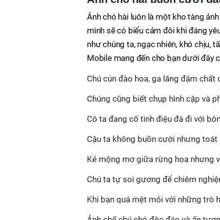
Ảnh chó hài luôn là một kho tàng ản
mình sẽ có biểu cảm đôi khi đáng yê
như chúng ta, ngạc nhiên, khó chịu, t
Mobile mang đến cho bạn dưới đây c
Chú cún đào hoa, ga lăng đậm chất 
Chúng cũng biết chụp hình cặp và p
Cô ta đang cố tình điệu đà đi với 
Cậu ta không buồn cười nhưng toát 
Kẻ mộng mơ giữa rừng hoa nhưng v
Chú ta tự soi gương để chiêm nghi
Khi bạn quá mệt mỏi với những trò 
Ảnh chế chú chó độc đáo và ấn tượ