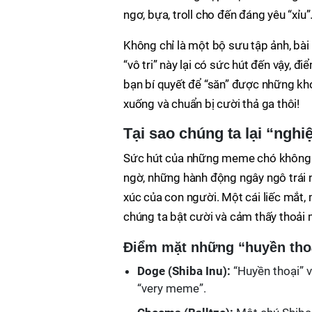
ngơ, bựa, troll cho đến đáng yêu “xỉu”
Không chỉ là một bộ sưu tập ảnh, bà
“vô tri” này lại có sức hút đến vậy, 
bạn bí quyết để “săn” được những kh
xuống và chuẩn bị cười thả ga thôi!
Tại sao chúng ta lại “nghi
Sức hút của những meme chó không ph
ngờ, những hành động ngây ngô trái n
xúc của con người. Một cái liếc mắt,
chúng ta bật cười và cảm thấy thoải 
Điểm mặt những “huyền thoạ
Doge (Shiba Inu):
“Huyền thoại” v
“very meme”.