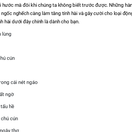
i hước mà đôi khi chúng ta không biết trước được. Những hà
 ngốc nghếch càng làm tăng tính hài và gây cười cho loại độn
nh hài dưới đây chính là dành cho bạn.
h lùng
chú cún
rong cái nét ngáo
bất ngờ
 tấu hề
a chú cún
 ngây thơ