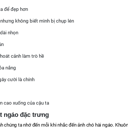
oa để đẹp hơn
 nhưng không biết mình bị chụp lén
dài nhọn
ún
hoát cảnh làm trò hề
tỏa nắng
ây cười là chính
ên cao xuống của cậu ta
t ngáo đặc trưng
nh chúng ta nhớ đến mỗi khi nhắc đến ảnh chó hài ngáo. Khuô