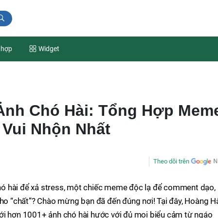
 hợp
Widget
Ảnh Chó Hài: Tổng Hợp Mem
 Vui Nhộn Nhất
Theo dõi trên
ó hài để xả stress, một chiếc meme độc lạ để comment dạo,
 cho “chất”? Chào mừng bạn đã đến đúng nơi! Tại đây, Hoàng H
ới hơn 1001+ ảnh chó hài hước với đủ mọi biểu cảm từ ngáo