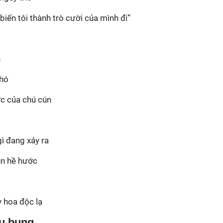
biến tôi thành trò cười của mình đi”
n
chó
c của chú cún
ì đang xảy ra
ún hề hước
y hoa độc lạ
au bụng