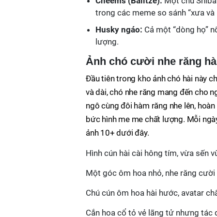
Cheems (Balltze):
Một chú Shiba 
trong các meme so sánh “xưa và 
Husky ngáo:
Cả một “dòng họ” nổ
lượng.
Ảnh chó cười nhe răng hà
Đầu tiên trong kho ảnh chó hài này c
và dài, chó nhe răng mang đến cho n
ngô cùng đôi hàm răng nhe lên, hoàn 
bức hình me me chất lượng. Mỗi ngày
ảnh 10+ dưới đây.
Hình cún hài cài hông tím, vừa sến 
Một góc ôm hoa nhỏ, nhe răng cười 
Chú cún ôm hoa hài hước, avatar ch
Cắn hoa cổ tỏ vẻ lãng tử nhưng tác