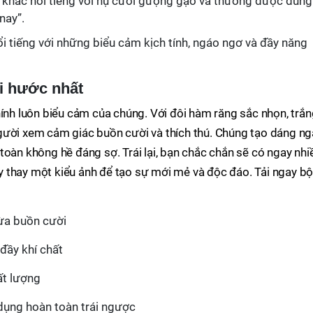
khác nổi tiếng với nụ cười gượng gạo và thường được dùng
nay”.
i tiếng với những biểu cảm kịch tính, ngáo ngơ và đầy năng
i hước nhất
hính luôn biểu cảm của chúng. Với đôi hàm răng sắc nhọn, trắn
gười xem cảm giác buồn cười và thích thú. Chúng tạo dáng ng
toàn không hề đáng sợ. Trái lại, bạn chắc chắn sẽ có ngay nhi
 thay một kiểu ảnh để tạo sự mới mẻ và độc đáo. Tải ngay b
vừa buồn cười
đầy khí chất
ất lượng
 dụng hoàn toàn trái ngược