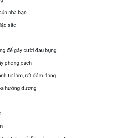
 cún nhà bạn
đặc sắc
ợng để gây cười đau bụng
đầy phong cách
ánh tự làm, rất đảm đang
hòa hướng dương
a
ún