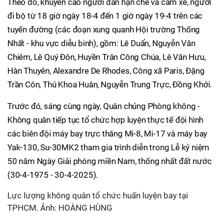
Theo đó, khuyến cáo người dân hạn chế và cấm xe, người
đi bộ từ 18 giờ ngày 18-4 đến 1 giờ ngày 19-4 trên các
tuyến đường (các đoạn xung quanh Hội trường Thống
Nhất - khu vực diễu binh), gồm: Lê Duẩn, Nguyễn Văn
Chiêm, Lê Quý Đôn, Huyền Trân Công Chúa, Lê Văn Hưu,
Hàn Thuyên, Alexandre De Rhodes, Công xã Paris, Đặng
Trần Côn, Thủ Khoa Huân, Nguyễn Trung Trực, Đồng Khởi.
Trước đó, sáng cùng ngày, Quân chủng Phòng không -
Không quân tiếp tục tổ chức hợp luyện thực tế đội hình
các biên đội máy bay trực thăng Mi-8, Mi-17 và máy bay
Yak-130, Su-30MK2 tham gia trình diễn trong Lễ kỷ niệm
50 năm Ngày Giải phóng miền Nam, thống nhất đất nước
(30-4-1975 - 30-4-2025).
Lực lượng không quân tổ chức huấn luyện bay tại
TPHCM. Ảnh: HOÀNG HÙNG