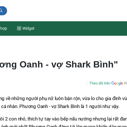
 hợp
Widget
ơng Oanh - vợ Shark Bình"
Theo dõi trên
ộng về những người phụ nữ luôn bận rộn, vừa lo cho gia đình v
mê cá nhân. Phương Oanh - vợ Shark Bình là 1 người như vậy.
uôi 2 con nhỏ, thích tự tay vào bếp nấu nướng nhưng lại rất đ
hình ảnh mới nhất Phương Oanh đăng tải lên mạng khiến dân mạ