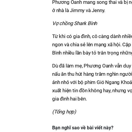
Phương Oanh mang song thai và bị ngh
ở nhà là Jimmy và Jenny.
Vợ chồng Shark Bình
Từ khi có gia đình, cô càng dành nh
ngon và chia sẻ lên mạng xã hội. Cặp 
Bình nhiều lần bày tỏ trân trọng nhữ
Dù đã làm mẹ, Phương Oanh vẫn duy tr
nấu ăn thu hút hàng trăm nghìn người
ảnh nhỏ với bộ phim Gió Ngang Khoản
xuất hiện tin đồn không hay, nhưng v
gia đình hai bên.
(Tổng hợp)
Bạn nghĩ sao về bài viết này?