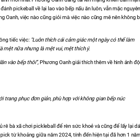
 đánh pickeball về lại lao vào bếp nấu ăn luôn, vẫn mặc nguyê
ơng Oanh, việc nào cũng giỏi mà việc nào cũng mê nên không 
.
ng tiếc việc:
"Luôn thích cái cảm giác một ngày có thể làm
à mệt nữa nhưng là mệt vui, mệt thích ý.
lăn vào bếp thôi”,
Phương Oanh giải thích thêm về hình ảnh đ
 trang phục đơn giản, phù hợp với không gian bếp núc
ủ rê bà xã chơi pickleball để rèn sức khoẻ và cũng để lấy lại d
pick từ khoảng giữa năm 2024, tính đến hiện tại đã hơn 1 nă