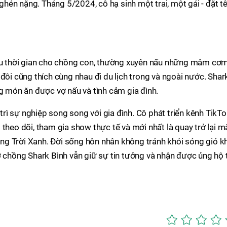
én nặng. Tháng 5/2024, cô hạ sinh một trai, một gái - đặt t
iều thời gian cho chồng con, thường xuyên nấu những mâm cơ
đôi cũng thích cùng nhau đi du lịch trong và ngoài nước. Shar
ng món ăn được vợ nấu và tình cảm gia đình.
ì sự nghiệp song song với gia đình. Cô phát triển kênh TikT
 theo dõi, tham gia show thực tế và mới nhất là quay trở lại m
g Trời Xanh. Đời sống hôn nhân không tránh khỏi sóng gió kh
ợ chồng Shark Bình vẫn giữ sự tin tưởng và nhận được ủng hộ 