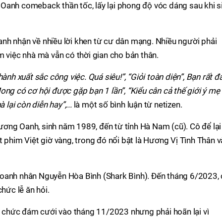
Oanh comeback thần tốc, lấy lại phong độ vóc dáng sau khi s
nh nhận về nhiều lời khen từ cư dân mạng. Nhiều người phải
m việc nhà mà vẫn có thời gian cho bản thân.
hành xuất sắc công việc. Quá siêu!”, “Giỏi toàn diện”, Bạn rất 
ong có cơ hội được gặp bạn 1 lần”, “Kiểu cân cả thế giới ý mẹ
 lại còn diễn hay”,...
là một số bình luận từ netizen.
ơng Oanh, sinh năm 1989, đến từ tỉnh Hà Nam (cũ). Cô để lại
t phim Việt giờ vàng, trong đó nổi bật là Hương Vị Tình Thân v
oanh nhân Nguyễn Hòa Bình (Shark Bình). Đến tháng 6/2023, 
hức lễ ăn hỏi.
tổ chức đám cưới vào tháng 11/2023 nhưng phải hoãn lại vì