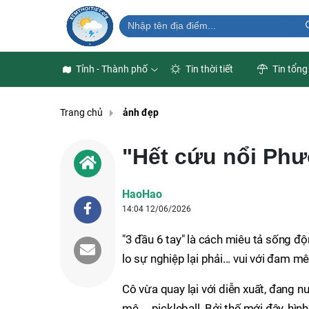
Tỉnh - Thành phố
Tin thời tiết
Tin tổng
Trang chủ
ảnh đẹp
"Hết cứu nổi Phư
HaoHao
14:04 12/06/2026
"3 đầu 6 tay" là cách miêu tả sống đ
lo sự nghiệp lại phải... vui với đam 
Cô vừa quay lại với diễn xuất, đang n
mê.... pickleball. Bởi thế mới đây, 