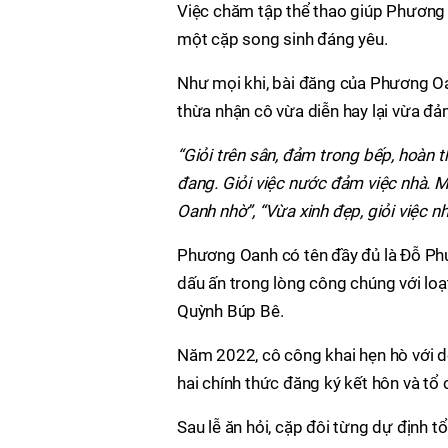
Việc chăm tập thể thao giúp Phương 
một cặp song sinh đáng yêu.
Như mọi khi, bài đăng của Phương Oa
thừa nhận cô vừa diễn hay lại vừa đả
“Giỏi trên sân, đảm trong bếp, hoàn t
đang. Giỏi việc nước đảm việc nhà. M
Oanh nhờ”, “Vừa xinh đẹp, giỏi việc nhà
Phương Oanh có tên đầy đủ là Đỗ Phư
dấu ấn trong lòng công chúng với loạ
Quỳnh Búp Bê.
Năm 2022, cô công khai hẹn hò với d
hai chính thức đăng ký kết hôn và tổ c
Sau lễ ăn hỏi, cặp đôi từng dự định 