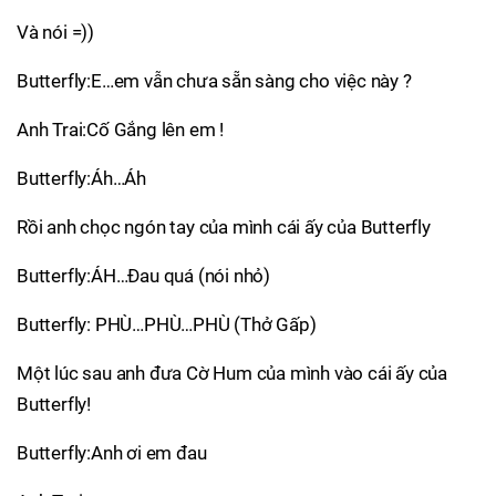
Và nói =))
Butterfly:E…em vẫn chưa sẵn sàng cho việc này ?
Anh Trai:Cố Gắng lên em !
Butterfly:Áh…Áh
Rồi anh chọc ngón tay của mình cái ấy của Butterfly
Butterfly:ÁH…Đau quá (nói nhỏ)
Butterfly: PHÙ…PHÙ…PHÙ (Thở Gấp)
Một lúc sau anh đưa Cờ Hum của mình vào cái ấy của
Butterfly!
Butterfly:Anh ơi em đau