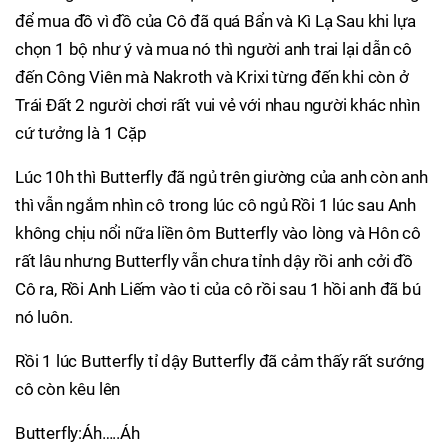
để mua đồ vì đồ của Cô đã quá Bẩn và Kì Lạ Sau khi lựa
chọn 1 bộ như ý và mua nó thì người anh trai lại dẫn cô
đến Công Viên mà Nakroth và Krixi từng đến khi còn ở
Trái Đất 2 người chơi rất vui vẻ với nhau người khác nhìn
cứ tưởng là 1 Cặp
Lúc 10h thì Butterfly đã ngủ trên giường của anh còn anh
thì vẫn ngắm nhìn cô trong lúc cô ngủ Rồi 1 lúc sau Anh
không chịu nổi nữa liền ôm Butterfly vào lòng và Hôn cô
rất lâu nhưng Butterfly vẫn chưa tỉnh dậy rồi anh cởi đồ
Cô ra, Rồi Anh Liếm vào ti của cô rồi sau 1 hồi anh đã bú
nó luôn.
Rồi 1 lúc Butterfly tỉ dậy Butterfly đã cảm thấy rất sướng
cô còn kêu lên
Butterfly:Áh…..Áh