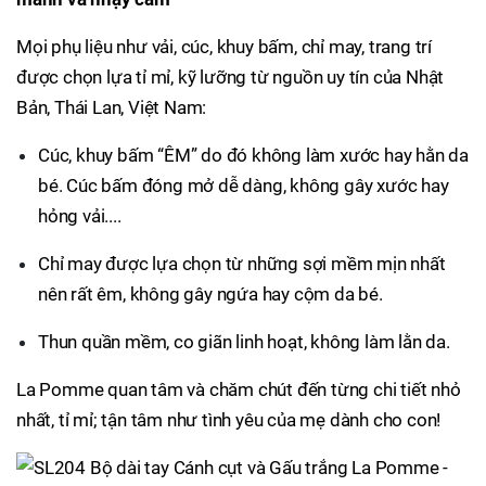
Mọi phụ liệu như vải, cúc, khuy bấm, chỉ may, trang trí
được chọn lựa tỉ mỉ, kỹ lưỡng từ nguồn uy tín của Nhật
Bản, Thái Lan, Việt Nam:
Cúc, khuy bấm “ÊM” do đó không làm xước hay hằn da
bé. Cúc bấm đóng mở dễ dàng, không gây xước hay
hỏng vải....
Chỉ may được lựa chọn từ những sợi mềm mịn nhất
nên rất êm, không gây ngứa hay cộm da bé.
Thun quần mềm, co giãn linh hoạt, không làm lằn da.
La Pomme quan tâm và chăm chút đến từng chi tiết nhỏ
nhất, tỉ mỉ; tận tâm như tình yêu của mẹ dành cho con!