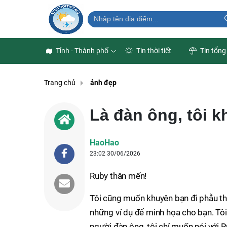
Tỉnh - Thành phố
Tin thời tiết
Tin tổng
Trang chủ
ảnh đẹp
Là đàn ông, tôi 
HaoHao
23:02 30/06/2026
Ruby thân mến!
Tôi cũng muốn khuyên bạn đi phẫu t
những ví dụ để minh họa cho bạn. Tôi
người đàn ông, tôi chỉ muốn nói với R