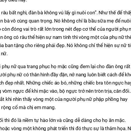
âu bất nghì, đàn bà không vú lấy gì nuôi con”. Như thế để thấ
 bà vô cùng quan trọng. Nó không chỉ là bầu sữa mẹ để nuôi
òn đóng vai trò rất lớn trong nét đẹp cơ thể của người phụ 
n ông có râu thể hiện sự nam tính thì vòng một của phụ nữ th
ban tặng cho riêng phái đẹp. Nó không chỉ thể hiện sự nữ t
 nữ.
 phụ nữ qua trang phục họ mặc cũng đem lại cho đàn ông rất
ời phụ nữ có thân hình đầy đặn, nở nang luôn biết cách để k
 đẹp nhất. Những chiếc áo bó, những chiếc bra tôn ngực ha
 vòm ngực để khi mặc vào, bộ ngực trở nên tròn trịa, cân đối
t khi nhìn thấy vòng một của người phụ nữ phập phồng hay
 rộng cổ mà chị em mang.
i thì đó là niềm tự hào lớn và cũng dễ dàng cho họ ăn mặc.
hoặc vòng một không phát triển thì đó thực sự là thảm họa. 