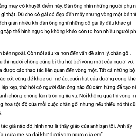
chẳng may có khuyết điểm này. Đàn ông nhìn những người phụ 
gì thật. Dù cho cô gái có đẹp đến mấy nhưng vòng một bé th
đơn giản nhiều khi đàn ông nghĩ những cô gái ấy đâu khác gì
ng tập thể hình ngực họ không khéo còn to hơn nhiều người p
n bên ngoài. Còn nói sâu xa hơn đến vấn đề sinh lý, chăn gối.
u thì người chồng cũng bị thu hút bởi vòng một của người vợ.
a được các thao tác liên quan đến vòng một. Tất cả những bộ
ặc cốt cũng để khoe sự mờ ảo, cuốn hút của đường cong khê
ợ lép xẹp, thử hỏi có người đàn ông nào đủ cảm hứng để tạo n
anh chóng chóng làm tròn nghĩa vụ. Nói không quá thì vòng 
g hoa tột độ của mỗi cuộc chăn gối nhưng nếu thiếu nó thì c
ý.
tác giả nào đó, hình như là thầy giáo của anh bạn tôi. Anh ấy
bầu sữa mẹ, và dại khờ dưới vòm ngực của em”.