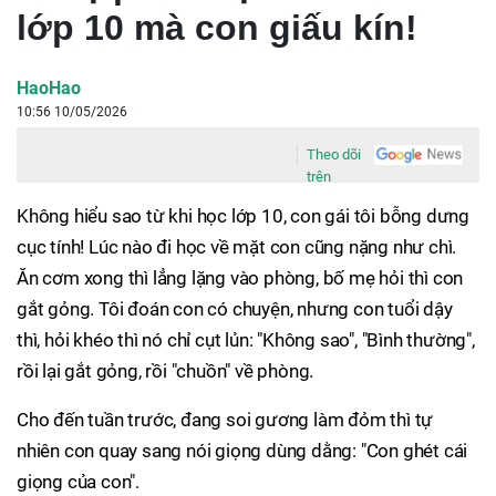
lớp 10 mà con giấu kín!
HaoHao
10:56 10/05/2026
Theo dõi
trên
Không hiểu sao từ khi học lớp 10, con gái tôi bỗng dưng
cục tính! Lúc nào đi học về mặt con cũng nặng như chì.
Ăn cơm xong thì lẳng lặng vào phòng, bố mẹ hỏi thì con
gắt gỏng. Tôi đoán con có chuyện, nhưng con tuổi dậy
thì, hỏi khéo thì nó chỉ cụt lủn: "Không sao", "Bình thường",
rồi lại gắt gỏng, rồi "chuồn" về phòng.
Cho đến tuần trước, đang soi gương làm đỏm thì tự
nhiên con quay sang nói giọng dùng dằng: "Con ghét cái
giọng của con".