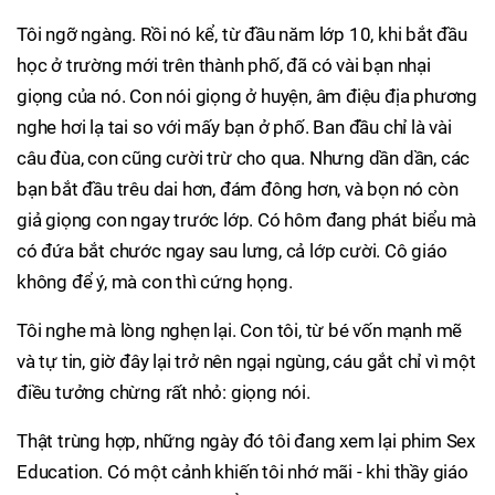
Tôi ngỡ ngàng. Rồi nó kể, từ đầu năm lớp 10, khi bắt đầu
học ở trường mới trên thành phố, đã có vài bạn nhại
giọng của nó. Con nói giọng ở huyện, âm điệu địa phương
nghe hơi lạ tai so với mấy bạn ở phố. Ban đầu chỉ là vài
câu đùa, con cũng cười trừ cho qua. Nhưng dần dần, các
bạn bắt đầu trêu dai hơn, đám đông hơn, và bọn nó còn
giả giọng con ngay trước lớp. Có hôm đang phát biểu mà
có đứa bắt chước ngay sau lưng, cả lớp cười. Cô giáo
không để ý, mà con thì cứng họng.
Tôi nghe mà lòng nghẹn lại. Con tôi, từ bé vốn mạnh mẽ
và tự tin, giờ đây lại trở nên ngại ngùng, cáu gắt chỉ vì một
điều tưởng chừng rất nhỏ: giọng nói.
Thật trùng hợp, những ngày đó tôi đang xem lại phim Sex
Education. Có một cảnh khiến tôi nhớ mãi - khi thầy giáo