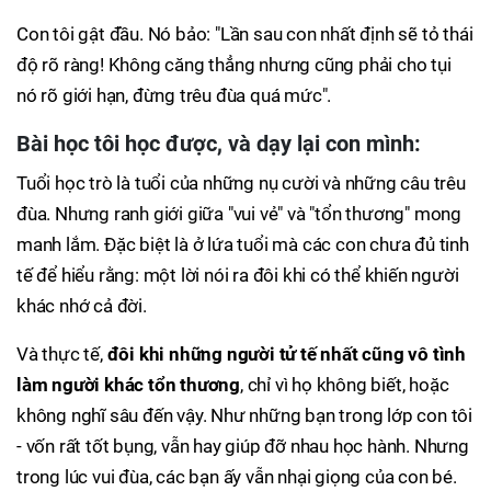
Con tôi gật đầu. Nó bảo: "Lần sau con nhất định sẽ tỏ thái
độ rõ ràng! Không căng thẳng nhưng cũng phải cho tụi
nó rõ giới hạn, đừng trêu đùa quá mức".
Bài học tôi học được, và dạy lại con mình:
Tuổi học trò là tuổi của những nụ cười và những câu trêu
đùa. Nhưng ranh giới giữa "vui vẻ" và "tổn thương" mong
manh lắm. Đặc biệt là ở lứa tuổi mà các con chưa đủ tinh
tế để hiểu rằng: một lời nói ra đôi khi có thể khiến người
khác nhớ cả đời.
Và thực tế,
đôi khi những người tử tế nhất cũng vô tình
làm người khác tổn thương
, chỉ vì họ không biết, hoặc
không nghĩ sâu đến vậy. Như những bạn trong lớp con tôi
- vốn rất tốt bụng, vẫn hay giúp đỡ nhau học hành. Nhưng
trong lúc vui đùa, các bạn ấy vẫn nhại giọng của con bé.