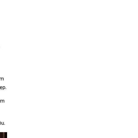
à
àm
ẹp.
em
êu.