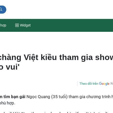
 hợp
Widget
chàng Việt kiều tham gia sho
o vui'
Theo dõi trên
m tìm bạn gái
Ngọc Quang (35 tuổi) tham gia chương trình 
phù hợp.