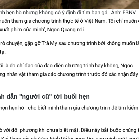
nh hẹn hò nhưng không có ý định đi tìm bạn gái. Ảnh: FBNV.
muốn tham gia chương trình thực tế ở Việt Nam. Tôi chỉ muốn
xuất phim của mình", Ngọc Quang nói.
trò chuyện, gặp gỡ Trà My sau chương trình bởi không muốn 
ại.
ải là do chỉ đạo của đạo diễn chương trình hay không, Ngọc
ững nhân vật tham gia các chương trình trước đó xác nhận đây 
h dẫn "người cũ" tới buổi hẹn
họn hẹn hò - cho biết mình tham gia chương trình để tìm kiếm
hò với đối phương khi chưa biết mặt. Điều này bắt buộc chúng 
 Khi tham gia chương trình tôi kỳ vọng tìm cho mình một ngư