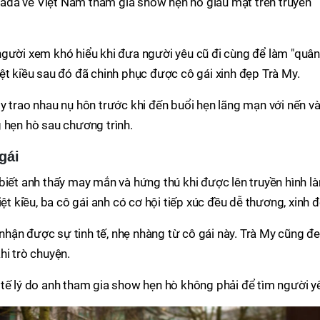
ada về Việt Nam tham gia show hẹn hò giấu mặt trên truyền
người xem khó hiểu khi đưa người yêu cũ đi cùng để làm "quân
ệt kiều sau đó đã chinh phục được cô gái xinh đẹp Trà My.
y trao nhau nụ hôn trước khi đến buổi hẹn lãng mạn với nến v
 hẹn hò sau chương trình.
gái
biết anh thấy may mắn và hứng thú khi được lên truyền hình l
ệt kiều, ba cô gái anh có cơ hội tiếp xúc đều dễ thương, xinh đ
hận được sự tinh tế, nhẹ nhàng từ cô gái này. Trà My cũng đ
hi trò chuyện.
tế lý do anh tham gia show hẹn hò không phải để tìm người y