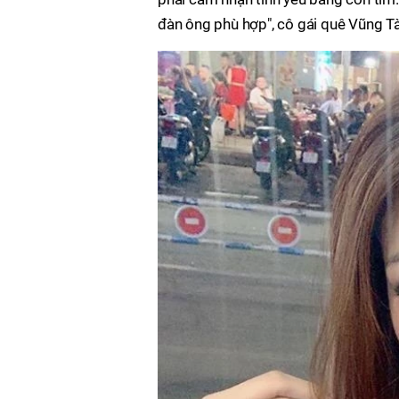
đàn ông phù hợp", cô gái quê Vũng Tà