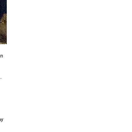
ạn
.
ày