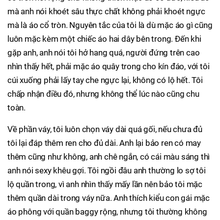
mà anh nói khoét sâu thực chất không phải khoét ngực
mà là áo cổ tròn. Nguyên tắc của tôi là dù mặc áo gì cũng
luôn mặc kèm một chiếc áo hai dây bên trong. Đến khi
gặp anh, anh nói tôi hở hang quá, người đứng trên cao
nhìn thấy hết, phải mặc áo quây trong cho kín đáo, với tôi
cúi xuống phải lấy tay che ngực lại, không có lộ hết. Tôi
chấp nhận điều đó, nhưng không thể lúc nào cũng chu
toàn.
Về phần váy, tôi luôn chọn váy dài quá gối, nếu chưa đủ
tôi lại đáp thêm ren cho đủ dài. Anh lại bảo ren có may
thêm cũng như không, anh chê ngắn, có cái màu sáng thì
anh nói sexy khêu gợi. Tôi ngồi đâu anh thường lo sợ tôi
lộ quần trong, vì anh nhìn thấy mấy lần nên bảo tôi mặc
thêm quần dài trong váy nữa. Anh thích kiểu con gái mặc
áo phông với quần baggy rộng, nhưng tôi thường không