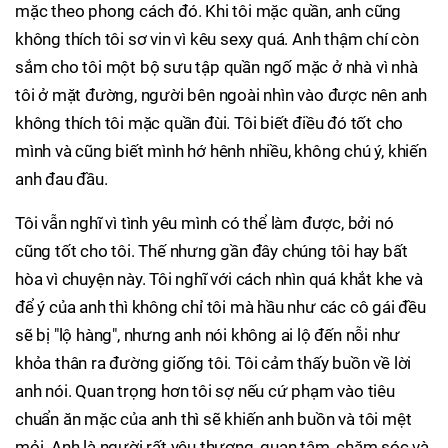
mặc theo phong cách đó. Khi tôi mặc quần, anh cũng
không thích tôi sơ vin vì kêu sexy quá. Anh thậm chí còn
sắm cho tôi một bộ sưu tập quần ngố mặc ở nhà vì nhà
tôi ở mặt đường, người bên ngoài nhìn vào được nên anh
không thích tôi mặc quần đùi. Tôi biết điều đó tốt cho
mình và cũng biết mình hớ hênh nhiều, không chú ý, khiến
anh đau đầu.
Tôi vẫn nghĩ vì tình yêu mình có thể làm được, bởi nó
cũng tốt cho tôi. Thế nhưng gần đây chúng tôi hay bất
hòa vì chuyện này. Tôi nghĩ với cách nhìn quá khắt khe và
để ý của anh thì không chỉ tôi mà hầu như các cô gái đều
sẽ bị "lộ hàng", nhưng anh nói không ai lộ đến nỗi như
khỏa thân ra đường giống tôi. Tôi cảm thấy buồn về lời
anh nói. Quan trọng hơn tôi sợ nếu cứ phạm vào tiêu
chuẩn ăn mặc của anh thì sẽ khiến anh buồn và tôi mệt
mỏi. Anh là người rất yêu thương, quan tâm, chăm sóc và