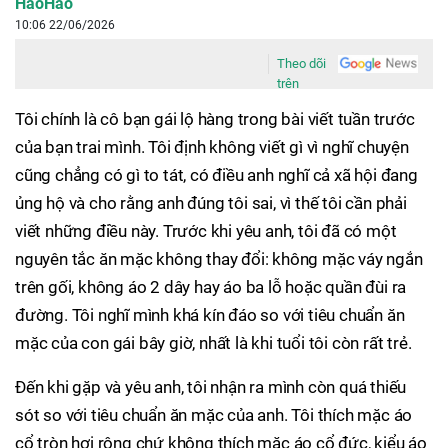
HaoHao
10:06 22/06/2026
Theo dõi
trên
Tôi chính là cô bạn gái lộ hàng trong bài viết tuần trước
của bạn trai mình. Tôi định không viết gì vì nghĩ chuyện
cũng chẳng có gì to tát, có điều anh nghĩ cả xã hội đang
ủng hộ và cho rằng anh đúng tôi sai, vì thế tôi cần phải
viết những điều này. Trước khi yêu anh, tôi đã có một
nguyên tắc ăn mặc không thay đổi: không mặc váy ngắn
trên gối, không áo 2 dây hay áo ba lỗ hoặc quần đùi ra
đường. Tôi nghĩ mình khá kín đáo so với tiêu chuẩn ăn
mặc của con gái bây giờ, nhất là khi tuổi tôi còn rất trẻ.
Đến khi gặp và yêu anh, tôi nhận ra mình còn quá thiếu
sót so với tiêu chuẩn ăn mặc của anh. Tôi thích mặc áo
cổ tròn hơi rộng chứ không thích mặc áo cổ đức, kiểu áo