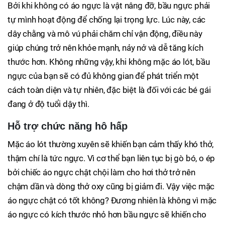
Bởi khi không có áo ngực là vật nâng đỡ, bầu ngực phải
tự mình hoạt động để chống lại trọng lực. Lúc này, các
dây chằng và mô vú phải chăm chỉ vận động, điều này
giúp chúng trở nên khỏe mạnh, nảy nở và dễ tăng kích
thước hơn. Không những vậy, khi không mặc áo lót, bầu
ngực của bạn sẽ có đủ không gian để phát triển một
cách toàn diện và tự nhiên, đặc biệt là đối với các bé gái
đang ở độ tuổi dậy thì.
Hỗ trợ chức năng hô hấp
Mặc áo lót thường xuyên sẽ khiến bạn cảm thấy khó thở,
thậm chí là tức ngực. Vì cơ thể bạn liên tục bị gò bó, o ép
bởi chiếc áo ngực chật chội làm cho hơi thở trở nên
chậm dần và dòng thở oxy cũng bị giảm đi. Vậy việc mặc
áo ngực chật có tốt không? Đương nhiên là không vì mặc
áo ngực có kích thước nhỏ hơn bầu ngực sẽ khiến cho