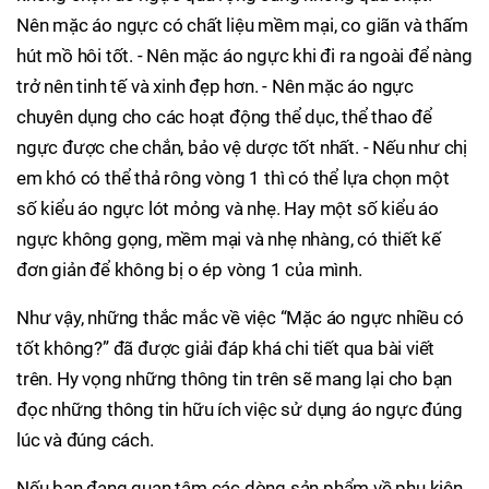
Nên mặc áo ngực có chất liệu mềm mại, co giãn và thấm
hút mồ hôi tốt. - Nên mặc áo ngực khi đi ra ngoài để nàng
trở nên tinh tế và xinh đẹp hơn. - Nên mặc áo ngực
chuyên dụng cho các hoạt động thể dục, thể thao để
ngực được che chắn, bảo vệ dược tốt nhất. - Nếu như chị
em khó có thể thả rông vòng 1 thì có thể lựa chọn một
số kiểu áo ngực lót mỏng và nhẹ. Hay một số kiểu áo
ngực không gọng, mềm mại và nhẹ nhàng, có thiết kế
đơn giản để không bị o ép vòng 1 của mình.
Như vậy, những thắc mắc về việc “Mặc áo ngực nhiều có
tốt không?” đã được giải đáp khá chi tiết qua bài viết
trên. Hy vọng những thông tin trên sẽ mang lại cho bạn
đọc những thông tin hữu ích việc sử dụng áo ngực đúng
lúc và đúng cách.
Nếu bạn đang quan tâm các dòng sản phẩm về phụ kiện