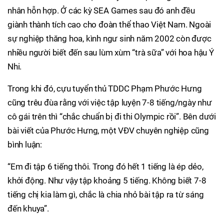
nhân hỗn hợp. Ở các kỳ SEA Games sau đó anh đều
giành thành tích cao cho đoàn thể thao Việt Nam. Ngoài
sự nghiệp thăng hoa, kình ngư sinh năm 2002 còn được
nhiều người biết đến sau lùm xùm “trà sữa” với hoa hậu Ý
Nhi.
Trong khi đó, cựu tuyển thủ TDDC Phạm Phước Hưng
cũng trêu đùa rằng với việc tập luyện 7-8 tiếng/ngày như
cô gái trên thì “chắc chuẩn bị đi thi Olympic rồi”. Bên dưới
bài viết của Phước Hưng, một VĐV chuyên nghiệp cũng
bình luận:
“Em đi tập 6 tiếng thôi. Trong đó hết 1 tiếng là ép dẻo,
khởi động. Như vậy tập khoảng 5 tiếng. Không biết 7-8
tiếng chị kia làm gì, chắc là chia nhỏ bài tập ra từ sáng
đến khuya”.