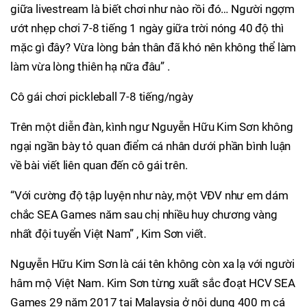
giữa livestream là biết chơi như nào rồi đó… Người ngợm
ướt nhẹp chơi 7-8 tiếng 1 ngày giữa trời nóng 40 độ thì
mặc gì đây? Vừa lòng bản thân đã khó nên không thể làm
làm vừa lòng thiên hạ nữa đâu” .
Cô gái chơi pickleball 7-8 tiếng/ngày
Trên một diễn đàn, kình ngư Nguyễn Hữu Kim Sơn không
ngại ngần bày tỏ quan điểm cá nhân dưới phần bình luận
về bài viết liên quan đến cô gái trên.
“Với cường độ tập luyện như này, một VĐV như em dám
chắc SEA Games năm sau chị nhiều huy chương vàng
nhất đội tuyển Việt Nam” , Kim Sơn viết.
Nguyễn Hữu Kim Sơn là cái tên không còn xa lạ với người
hâm mộ Việt Nam. Kim Sơn từng xuất sắc đoạt HCV SEA
Games 29 năm 2017 tại Malaysia ở nội dung 400 m cá