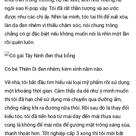
ngôi sao K-pop vậy. Tôi đã rất thần tượng và ao ước
được như các chị ấy. Nhìn lại mình, tóc tai thì để xuề xòa,
làn da đen nhẻm vì thiếu chăm sóc, nói chung trông
chẳng có gì đặc biệt nếu không muốn nói là nhìn một lần
rồi quên luôn.
Cô bé Thiên Di đen nhẻm, kém xinh năm nào.
Về nhà, tôi bắt đầu tìm hiểu vài loại mỹ phẩm rồi sử dụng
một khoảng thời gian. Cảm thấy da dẻ như ý mình muốn
thì tôi đã hạn chế sử dụng mà chuyển qua dưỡng ẩm,
chống nắng khi ra đường nữa thôi. Rồi sau đó là thay đổi
kiểu tóc, tôi đã tiến hoá từ mái dày đến mái thưa sau
cùng là không để mái nữa để gương mặt trông sáng sủa,
thanh thoát hơn. Tốt nghiệp cấp 3 xong thì tôi mới bắt