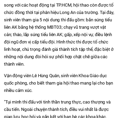
song với các hoạt động tại TP.HCM, hội thao còn được tổ
chức đồng thời tại phân hiệu Long An của trường. Tại đây,
sinh viên tham gia 5 nội dung thi đấu gồm: bắn súng tiểu
liên AK bằng hệ thống MBT03; chạy vũ trang vượt vật
cản; tháo, lắp súng tiểu liên AK; gấp, xếp nội vụ; điều lệnh
đội ngũ đơn vị cấp tiểu đội. Hình thức thi được tổ chức
linh hoạt, chú trọng đánh giá thành tích tập thể, đặc biệt ở
những nội dung đòi hỏi sự phối hợp chặt chẽ giữa các
thành viên.
Vận động viên Lê Hùng Quân, sinh viên Khoa Giáo dục
quốc phòng, cho biết tham gia hội thao mang lại cho bạn
nhiều cảm xúc.
"Tụi mình thi đấu với tinh thần trung thực, cao thượng và
cầu tiến. Ngoài chuyện thành tích, điều vui nhất là được
giao lưu, học hỏi và gắn kết với bạn bè các khoa khác.