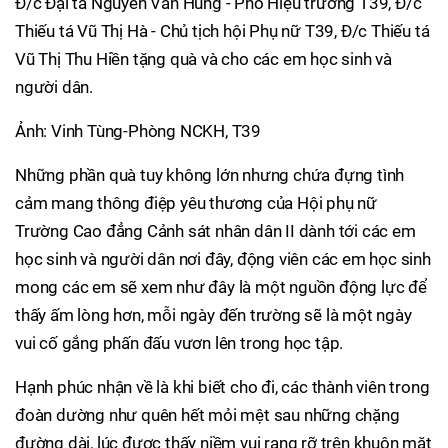
Đ/c Đại tá Nguyễn Văn Hùng - Phó Hiệu trưởng T39, Đ/c
Thiếu tá Vũ Thị Hà - Chủ tịch hội Phụ nữ T39, Đ/c Thiếu tá
Vũ Thị Thu Hiền tặng quà và cho các em học sinh và
người dân.
Ảnh: Vinh Tùng-Phòng NCKH, T39
Những phần quà tuy không lớn nhưng chứa đựng tình
cảm mang thông điệp yêu thương của Hội phụ nữ
Trường Cao đẳng Cảnh sát nhân dân II dành tới các em
học sinh và người dân nơi đây, động viên các em học sinh
mong các em sẽ xem như đây là một nguồn động lực để
thấy ấm lòng hơn, mỗi ngày đến trường sẽ là một ngày
vui cố gắng phấn đấu vươn lên trong học tập.
Hạnh phúc nhận về là khi biết cho đi, các thành viên trong
đoàn dường như quên hết mỏi mệt sau những chặng
đường dài, lúc được thấy niềm vui rạng rỡ trên khuôn mặt