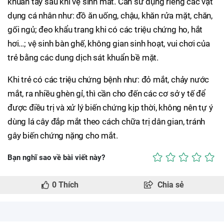
khuẩn tay sau khi vệ sinh mắt. Cần sử dụng riêng các vật
dụng cá nhân như: đồ ăn uống, chậu, khăn rửa mặt, chăn,
gối ngủ; đeo khẩu trang khi có các triệu chứng ho, hắt
hơi…; vệ sinh bàn ghế, không gian sinh hoạt, vui chơi của
trẻ bằng các dung dịch sát khuẩn bề mặt.
Khi trẻ có các triệu chứng bệnh như: đỏ mắt, chảy nước
mắt, ra nhiều ghèn gỉ, thì cần cho đến các cơ sở y tế để
được điều trị và xử lý biến chứng kịp thời, không nên tự ý
dùng lá cây đắp mắt theo cách chữa trị dân gian, tránh
gây biến chứng nặng cho mắt.
Bạn nghĩ sao về bài viết này?
0
Thích
Chia sẻ