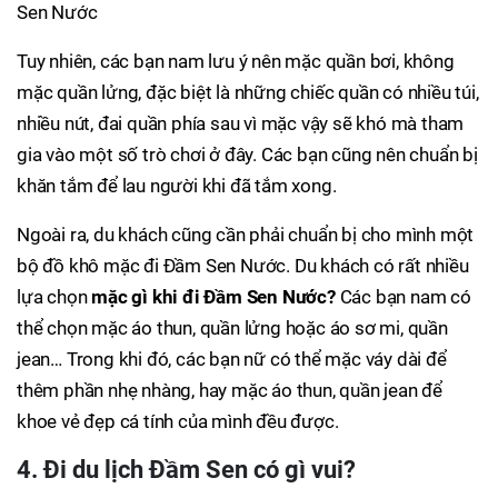
Sen Nước
Tuy nhiên, các bạn nam lưu ý nên mặc quần bơi, không
mặc quần lửng, đặc biệt là những chiếc quần có nhiều túi,
nhiều nút, đai quần phía sau vì mặc vậy sẽ khó mà tham
gia vào một số trò chơi ở đây. Các bạn cũng nên chuẩn bị
khăn tắm để lau người khi đã tắm xong.
Ngoài ra, du khách cũng cần phải chuẩn bị cho mình một
bộ đồ khô mặc đi Đầm Sen Nước. Du khách có rất nhiều
lựa chọn
mặc gì khi đi Đầm Sen Nước?
Các bạn nam có
thể chọn mặc áo thun, quần lửng hoặc áo sơ mi, quần
jean… Trong khi đó, các bạn nữ có thể mặc váy dài để
thêm phần nhẹ nhàng, hay mặc áo thun, quần jean để
khoe vẻ đẹp cá tính của mình đều được.
4. Đi du lịch Đầm Sen có gì vui?