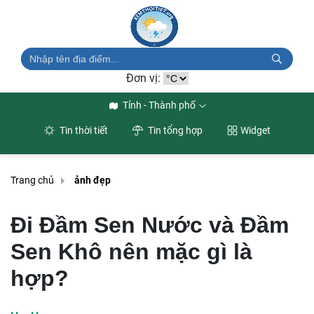
Đơn vị:
Tỉnh - Thành phố
Tin thời tiết
Tin tổng hợp
Widget
Trang chủ
ảnh đẹp
Đi Đầm Sen Nước và Đầm
Sen Khô nên mặc gì là
hợp?