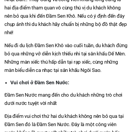
hai địa điểm tham quan vô cùng thú vị du khách không
nên bỏ qua khi đến Đầm Sen Khô. Nếu có ý định đến đây
chụp ảnh thì du khách hãy chuẩn bị những bộ đồ thật đẹp
nhé!
Nếu đi du lịch Đầm Sen Khô vào cuối tuần, du khách đừng
bỏ qua những vở diễn kịch thiếu nhi tại sân khấu Dế Mèn.
Những màn xiếc thú hấp dẫn tại rạp xiếc, cùng những
màn biểu diễn ca nhạc tại sân khấu Ngôi Sao.
Vui chơi ở Đầm Sen Nước:
Đầm Sen Nước mang đến cho du khách những trò chơi
dưới nước tuyệt vời nhất
Địa điểm vui chơi thứ hai du khách không nên bỏ qua tại
Đầm Sen đó là Đầm Sen Nước. Đây là một công viên