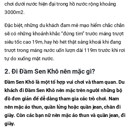
chơi dưới nước hiện đại trong hồ nước rộng khoảng
3000m2.
Đặc biệt, những du khách đam mê mạo hiểm chắc chắn
sẽ có những khoảnh khắc “đứng tim” trước máng trượt
siêu tốc cao 19m, hay hò hét thật sảng khoái khi đang
trượt trong máng nước uốn lượn dài 119m trước khi rơi
tự do xuống mặt nước.
2. Đi Đầm Sen Khô nên mặc gì?
Đầm Sen Khô là một tổ hợp vui chơi và tham quan. Du
khách đi Đầm Sen Khô nên mặc trên người những bộ
đồ đơn giản để dễ dàng tham gia các trò chơi. Nam
nên mặc áo thun, quần lửng hoặc quần jean, chân đi
giày. Còn các bạn nữ nên mặc áo thun và quần jean, đi
giày.