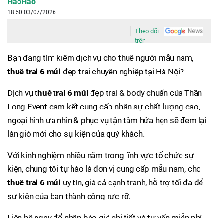
HaoHao
18:50 03/07/2026
Theo dõi
trên
Bạn đang tìm kiếm dịch vụ cho thuê người mẫu nam,
thuê trai 6 múi
đẹp trai chuyên nghiệp tại Hà Nội?
Dịch vụ
thuê trai 6 múi
đẹp trai & body chuẩn của Thần
Long Event cam kết cung cấp nhân sự chất lượng cao,
ngoại hình ưa nhìn & phục vụ tận tâm hứa hẹn sẽ đem lại
làn gió mới cho sự kiện của quý khách.
Với kinh nghiệm nhiều năm trong lĩnh vực tổ chức sự
kiện, chúng tôi tự hào là đơn vị cung cấp mẫu nam, cho
thuê trai 6 múi
uy tín, giá cả cạnh tranh, hỗ trợ tối đa để
sự kiện của bạn thành công rực rỡ.
Liên hệ ngay để nhận báo giá chi tiết và tư vấn miễn phí