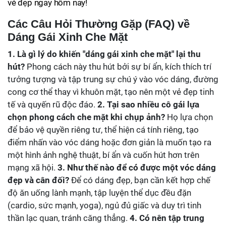
vẻ đẹp ngay hôm nay!
Các Câu Hỏi Thường Gặp (FAQ) về
Dáng Gái Xinh Che Mặt
1. Là gì lý do khiến "dáng gái xinh che mặt" lại thu
hút?
Phong cách này thu hút bởi sự bí ẩn, kích thích trí
tưởng tượng và tập trung sự chú ý vào vóc dáng, đường
cong cơ thể thay vì khuôn mặt, tạo nên một vẻ đẹp tinh
tế và quyến rũ độc đáo.
2. Tại sao nhiều cô gái lựa
chọn phong cách che mặt khi chụp ảnh?
Họ lựa chọn
để bảo vệ quyền riêng tư, thể hiện cá tính riêng, tạo
điểm nhấn vào vóc dáng hoặc đơn giản là muốn tạo ra
một hình ảnh nghệ thuật, bí ẩn và cuốn hút hơn trên
mạng xã hội.
3. Như thế nào để có được một vóc dáng
đẹp và cân đối?
Để có dáng đẹp, bạn cần kết hợp chế
độ ăn uống lành mạnh, tập luyện thể dục đều đặn
(cardio, sức mạnh, yoga), ngủ đủ giấc và duy trì tinh
thần lạc quan, tránh căng thẳng.
4. Có nên tập trung