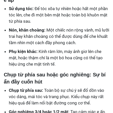
e ấp
Sử dụng tóc:
Để tóc xõa tự nhiên hoặc hất một phần
tóc lên, che đi một bên mặt hoặc toàn bộ khuôn mặt
từ phía sau.
Nón, khăn choàng:
Một chiếc nón rộng vành, mũ lưỡi
trai hay khăn choàng có thể được dùng để che khuất
tầm nhìn một cách đầy phong cách.
Phụ kiện khác:
Kính râm lớn, máy ảnh giơ lên che
mặt, hoặc thậm chí là một bó hoa cũng có thể tạo
hiệu ứng che mặt tinh tế.
Chụp từ phía sau hoặc góc nghiêng: Sự bí
ẩn đầy cuốn hút
Chụp từ phía sau:
Toàn bộ sự chú ý sẽ đổ dồn vào
vóc dáng, mái tóc và trang phục. Kiểu chụp này rất
hiệu quả để làm nổi bật đường cong cơ thể.
Góc nghiêng 3/4 hoặc 1/2 mặt:
Tạo cảm giác e ấp,