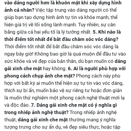
vào dáng người hơn là khuôn mặt khi xây dựng hình
ảnh cá nhân?
Việc tập trung vào dáng người có thể
giúp bạn tạo dựng hình ảnh tự tin và khỏe mạnh, thể
hiện giá trị về lối sống lành mạnh. Tuy nhiên, sự cân
bằng giữa cả hai yếu tố là lý tưởng nhất.
5. Khi nào là
thời điểm tốt nhất để bắt đầu chăm sóc vóc dáng?
Thời điểm tốt nhất để bắt đầu chăm sóc vóc dáng là
ngay bây giờ! Không bao giờ là quá muộn để đầu tư vào
sức khỏe và vẻ đẹp của bản thân, dù bạn muốn có
dáng
gái xinh che mặt
hay không.
6. Ai là người phù hợp với
phong cách chụp ảnh che mặt?
Phong cách này phù
hợp với bất kỳ ai muốn thể hiện sự tự tin vào vóc dáng,
thích sự bí ẩn, muốn bảo vệ sự riêng tư hoặc đơn giản
là muốn thử nghiệm một phong cách nghệ thuật mới lạ
và độc đáo.
7. Dáng gái xinh che mặt có ý nghĩa gì
trong nhiếp ảnh nghệ thuật?
Trong nhiếp ảnh nghệ
thuật,
dáng gái xinh che mặt
thường mang ý nghĩa
tượng trưng cho sự ẩn dụ, vẻ đẹp siêu thực, hoặc tập