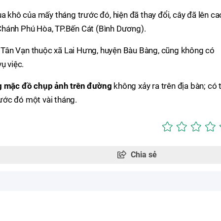
ùa khô của mấy tháng trước đó, hiện đã thay đổi, cây đã lên ca
Chánh Phú Hòa, TP.Bến Cát (Bình Dương).
Tân Vạn thuộc xã Lai Hưng, huyện Bàu Bàng, cũng không có
ụ việc.
g mặc đồ chụp ảnh trên đường
không xảy ra trên địa bàn; có 
rước đó một vài tháng.
Chia sẻ
Widget thời tiết
Điều k