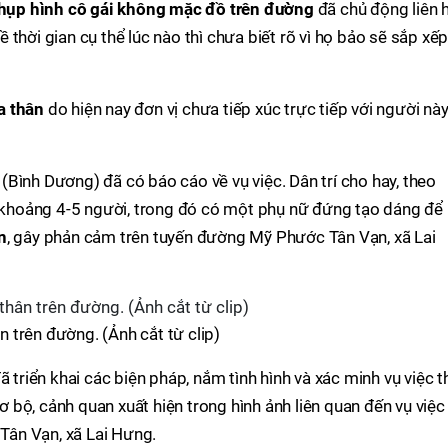
hụp hình cô gái không mặc đồ trên đường
đã chủ động liên 
về thời gian cụ thể lúc nào thì chưa biết rõ vì họ bảo sẽ sắp xế
a thân
do hiện nay đơn vị chưa tiếp xúc trực tiếp với người nà
Bình Dương) đã có báo cáo về vụ việc. Dân trí cho hay, theo
hoảng 4-5 người, trong đó có một phụ nữ đứng tạo dáng để
n
, gây phản cảm trên tuyến đường Mỹ Phước Tân Vạn, xã Lai
 trên đường. (Ảnh cắt từ clip)
ã triển khai các biện pháp, nắm tình hình và xác minh vụ việc 
sơ bộ, cảnh quan xuất hiện trong hình ảnh liên quan đến vụ việc
ân Vạn, xã Lai Hưng.