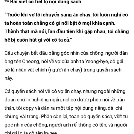
** Bài viết có tiết lộ nội dung sách
“Trước khi vợ tôi chuyển sang ăn chay, tôi luôn nghĩ cô
ta hoàn toàn chẳng có gì nổi bật ở mọi khía cạnh.
Thành thật mà nói, lần đầu tiên khi gặp nhau, tôi chẳng
hề bị cuốn hút gì với cô ta cả.”
Câu chuyện bắt đầu bằng góc nhìn của chồng, người đàn
ông tên Cheong, nói về vợ của anh ta Yeong-hye, cô gái
sẽ là nhân vật chính (người ăn chay) trong quyển sách
này.
Cả quyển sách nói về cô vợ ăn chay, nhưng ngoài những
đoạn chữ in nghiêng ngắn, nơi cô được phép nói về bản
thân, tôi copy và dán ra một tập nội dung riêng, dài chỉ
chừng vài trang. Phần còn lại, toàn bộ quyển sách, viết từ
góc nhìn của chồng, người anh rể không có tên, và người
chị gái của cô tên In-hye.