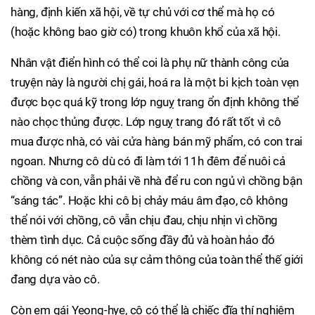
hàng, định kiến xã hội, về tự chủ với cơ thể mà họ có
(hoặc không bao giờ có) trong khuôn khổ của xã hội.
Nhân vật điển hình có thể coi là phụ nữ thành công của
truyện này là người chị gái, hoá ra là một bi kịch toàn vẹn
được bọc quá kỹ trong lớp nguỵ trang ổn định không thể
nào chọc thủng được. Lớp nguỵ trang đó rất tốt vì cô
mua được nhà, có vài cửa hàng bán mỹ phẩm, có con trai
ngoan. Nhưng cô dù có đi làm tới 11h đêm để nuôi cả
chồng và con, vẫn phải về nhà để ru con ngủ vì chồng bận
“sáng tác”. Hoặc khi cô bị chảy máu âm đạo, cô không
thể nói với chồng, cô vẫn chịu đau, chịu nhịn vì chồng
thèm tình dục. Cả cuộc sống đầy đủ và hoàn hảo đó
không có nét nào của sự cảm thông của toàn thể thế giới
đang dựa vào cô.
Còn em gái Yeong-hye, cô có thể là chiếc đĩa thí nghiệm