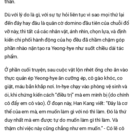
thần.
Dù với lý do là gì, với sự tự hỏi liên tục vì sao mọi thứ lại
đến đây hay đâu là quân cờ domino đầu tiên của chuỗi đổ
vỡ này, thì tất cả các nhân vật, ánh nhìn, chọn lựa, và định
kiến chi phối hành động của họ đều đã chầm chậm góp
phần nhào nặn tạo ra Yeong-hye như suốt chiều dài tác
phẩm.
Ở phần cuối truyện, sau cuộc vật lộn nhét ống cho ăn vào
thực quản ép Yeong-hye ăn cưỡng ép, cô gào khóc, co
giật, máu bắn khắp nơi. In-hye chạy vào phòng vệ sinh và
ói, khi chứng kiến cách “điều trị” mà em mình bị (do chính
cô đẩy em cô vào). Ở đoạn này, Han Kang viết: “Đây là cơ
thể của em mà, em muốn làm gì với nó thì làm. Đó là thứ
duy nhất mà em được tự do muốn làm gì thì làm. Và
thậm chí việc này cũng chẳng như em muốn.” - Có lẽ cô