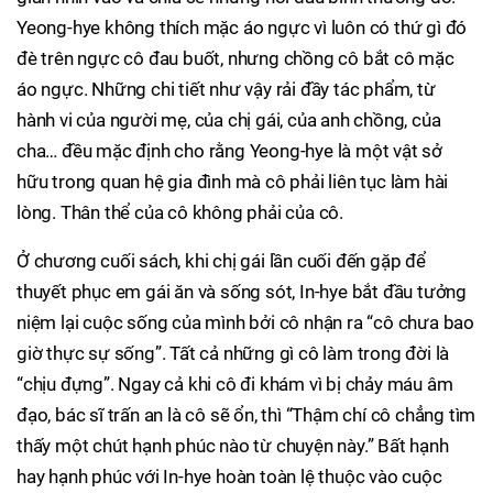
Yeong-hye không thích mặc áo ngực vì luôn có thứ gì đó
đè trên ngực cô đau buốt, nhưng chồng cô bắt cô mặc
áo ngực. Những chi tiết như vậy rải đầy tác phẩm, từ
hành vi của người mẹ, của chị gái, của anh chồng, của
cha… đều mặc định cho rằng Yeong-hye là một vật sở
hữu trong quan hệ gia đình mà cô phải liên tục làm hài
lòng. Thân thể của cô không phải của cô.
Ở chương cuối sách, khi chị gái lần cuối đến gặp để
thuyết phục em gái ăn và sống sót, In-hye bắt đầu tưởng
niệm lại cuộc sống của mình bởi cô nhận ra “cô chưa bao
giờ thực sự sống”. Tất cả những gì cô làm trong đời là
“chịu đựng”. Ngay cả khi cô đi khám vì bị chảy máu âm
đạo, bác sĩ trấn an là cô sẽ ổn, thì “Thậm chí cô chẳng tìm
thấy một chút hạnh phúc nào từ chuyện này.” Bất hạnh
hay hạnh phúc với In-hye hoàn toàn lệ thuộc vào cuộc