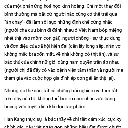
của một phản ứng hoá học kinh hoàng. Chỉ một thay đổi
bình thường mà bất cứ người nào cũng có thể trải qua
“ăn chay”- đã làm sôi sục những định chế cứng nhắc
(người cha cựu binh đi đánh nhau ở Việt Nam bóp miệng
nhét thịt vào mồm con gái), người chồng - sự thực dụng
và đơn điệu của xã hội hiện đại (cần lấy lòng sếp, nhìn vợ
không mặc bra xốn mắt, về nhà không có thịt ăn), và sự
bảo thủ của chính nữ giới dùng nam quyền trấn áp nhau
(người chị đã đẩy cô vào bệnh viện tâm thần và người mẹ
tham gia vào cuộc họp gia đình ép con gái ăn thịt lại).
Nhưng dù thế nào, tất cả những trải nghiệm và tóm tắt
trên đây của tôi không thể làm rõ cảm nhận vừa bàng
hoàng vừa tuyệt diệu khi đọc tác phẩm.
Han Kang thực sự là bậc thầy về chi tiết cảm xúc, cực kỳ
chính xác, câu viết ngắn gọn, những biểu đạt được chuốt