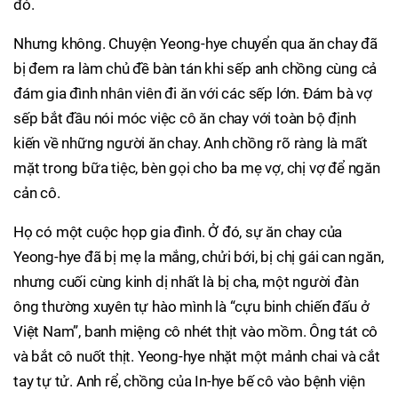
đó.
Nhưng không. Chuyện Yeong-hye chuyển qua ăn chay đã
bị đem ra làm chủ đề bàn tán khi sếp anh chồng cùng cả
đám gia đình nhân viên đi ăn với các sếp lớn. Đám bà vợ
sếp bắt đầu nói móc việc cô ăn chay với toàn bộ định
kiến về những người ăn chay. Anh chồng rõ ràng là mất
mặt trong bữa tiệc, bèn gọi cho ba mẹ vợ, chị vợ để ngăn
cản cô.
Họ có một cuộc họp gia đình. Ở đó, sự ăn chay của
Yeong-hye đã bị mẹ la mắng, chửi bới, bị chị gái can ngăn,
nhưng cuối cùng kinh dị nhất là bị cha, một người đàn
ông thường xuyên tự hào mình là “cựu binh chiến đấu ở
Việt Nam”, banh miệng cô nhét thịt vào mồm. Ông tát cô
và bắt cô nuốt thịt. Yeong-hye nhặt một mảnh chai và cắt
tay tự tử. Anh rể, chồng của In-hye bế cô vào bệnh viện