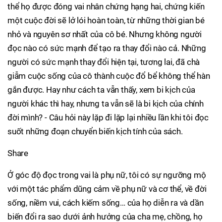
thể họ được đóng vai nhân chứng hạng hai, chứng kiến
một cuộc đời sẽ lở lói hoàn toàn, từ những thời gian bé
nhỏ và nguyên sơ nhất của cô bé. Nhưng không người
đọc nào có sức mạnh để tạo ra thay đổi nào cả. Những
người có sức mạnh thay đổi hiện tại, tương lai, đã chà
giẫm cuộc sống của cô thành cuộc đổ bể không thể hàn
gắn được. Hay như cách ta vẫn thấy, xem bi kịch của
người khác thì hay, nhưng ta vẫn sẽ là bi kịch của chính
đời mình? - Câu hỏi này lặp đi lặp lại nhiều lần khi tôi đọc
suốt những đoạn chuyển biến kịch tính của sách.
Share
Ở góc độ đọc trong vai là phụ nữ, tôi có sự ngưỡng mộ
với một tác phẩm dũng cảm về phụ nữ và cơ thể, về đời
sống, niềm vui, cách kiếm sống… của họ diễn ra và dần
biến đổi ra sao dưới ảnh hưởng của cha mẹ, chồng, họ