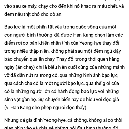
vào sau xe máy, chạy cho đến khi nó khạc ra máu chết, và
đem nấu thịt chó cho cô ăn.
Bạo lực là một phần tất yếu trong cuộc sống của một
con người bình thường, đã được Han Kang chọn làm các
điểm rơi cơ bản khiến nhân tính của Yeong-hye thay đổi
trong nhiều thập niên, không phải sau một đêm ngủ dậy
bảo chuyển qua ăn chay. Thay đổi trong thói quen hàng
ngày (ăn chay) chỉ là biểu hiện cuối cùng của những mảnh
vỡ đã dần nứt ra trong cô, qua những hình ảnh bạo lực,
qua cách cha cô là một người bạo lực, qua thế giới của
cô là những người lớn có hành động bạo lực với những
sinh vật gần họ. Sự chuyển biến này dễ hiểu với độc giả
(vì Han Kang cho phép người đọc thấy).
Nhưng cả gia đình Yeong-hye, cả chồng, không ai có thời
gian nhìn vào và chia sẻ những nỗi đau bình thường đó.