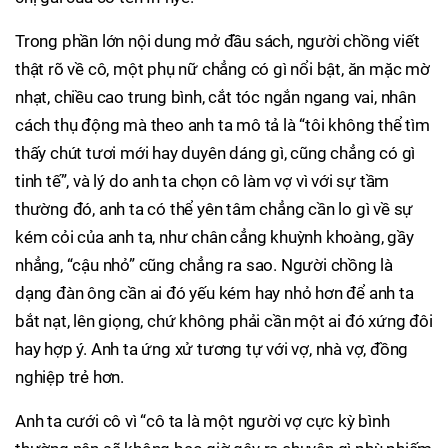
Trong phần lớn nội dung mở đầu sách, người chồng viết
thật rõ về cô, một phụ nữ chẳng có gì nổi bật, ăn mặc mờ
nhạt, chiều cao trung bình, cắt tóc ngắn ngang vai, nhân
cách thụ động mà theo anh ta mô tả là “tôi không thể tìm
thấy chút tươi mới hay duyên dáng gì, cũng chẳng có gì
tinh tế”, và lý do anh ta chọn cô làm vợ vì với sự tầm
thường đó, anh ta có thể yên tâm chẳng cần lo gì về sự
kém cỏi của anh ta, như chân cẳng khuỳnh khoàng, gầy
nhẳng, “cậu nhỏ” cũng chẳng ra sao. Người chồng là
dạng đàn ông cần ai đó yếu kém hay nhỏ hơn để anh ta
bắt nạt, lên giọng, chứ không phải cần một ai đó xứng đôi
hay hợp ý. Anh ta ứng xử tương tự với vợ, nhà vợ, đồng
nghiệp trẻ hơn.
Anh ta cưới cô vì “cô ta là một người vợ cực kỳ bình