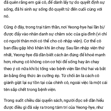
đã quên rằng em gái cô, để dành lấy tự do quyết định sự
sống, đã hi sinh sự sống đó quyết tử đến cuối cùng với
nó.
Cũng ở đây, trong trại tâm thần, nơi Yeong-hye hai lần bị/
được đẩy vào nhân danh sự chăm sóc của gia đình (vì chỉ
có người thân mới có thể cho cô nhập viện). Cơ thể cô
ban đầu gặp khó khăn khi ăn chay. Sau lần nhập viện thứ
nhất, Yeong-hye đã dần biết cách ăn đúng để khoẻ mạnh
hơn, nhưng cô không còn cơ hội để sống hay ăn chay
theo ý cô nữa khi bị tống vào bệnh viện lần thứ hai và bắt
ăn bằng ống thức ăn cưỡng ép. Từ chối ăn là cách cô
giành giật lại sự tồn tại của chính cô, ngoài việc là một cái
tên sắp chết trong bệnh viện.
Trong suốt chiều dài quyển sách, người đọc sẽ dần hiểu
được điều gì đã xảy ra trong tâm trí của Yeong-hye, như