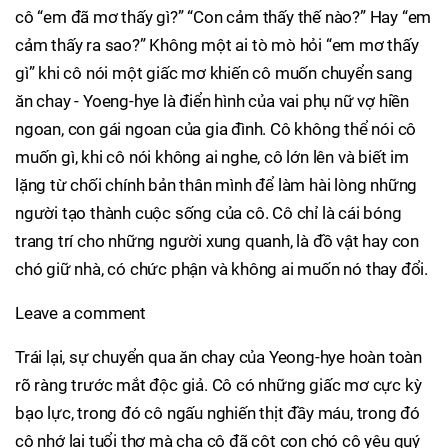
cô “em đã mơ thấy gì?” “Con cảm thấy thế nào?” Hay “em
cảm thấy ra sao?” Không một ai tò mò hỏi “em mơ thấy
gì” khi cô nói một giấc mơ khiến cô muốn chuyển sang
ăn chay - Yoeng-hye là điển hình của vai phụ nữ vợ hiền
ngoan, con gái ngoan của gia đình. Cô không thể nói cô
muốn gì, khi cô nói không ai nghe, cô lớn lên và biết im
lặng từ chối chính bản thân mình để làm hài lòng những
người tạo thành cuộc sống của cô. Cô chỉ là cái bóng
trang trí cho những người xung quanh, là đồ vật hay con
chó giữ nhà, có chức phận và không ai muốn nó thay đổi.
Leave a comment
Trái lại, sự chuyển qua ăn chay của Yeong-hye hoàn toàn
rõ ràng trước mắt độc giả. Cô có những giấc mơ cực kỳ
bạo lực, trong đó cô ngấu nghiến thịt đầy máu, trong đó
cô nhớ lại tuổi thơ mà cha cô đã cột con chó cô yêu quý