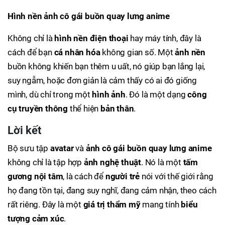
Hình nền ảnh cô gái buồn quay lưng anime
Không chỉ là
hình nền điện thoại
hay máy tính, đây là
cách để bạn
cá nhân hóa
không gian số. Một
ảnh nền
buồn không khiến bạn thêm u uất, nó giúp bạn lắng lại,
suy ngẫm, hoặc đơn giản là cảm thấy có ai đó giống
mình, dù chỉ trong một
hình ảnh
. Đó là một dạng
công
cụ truyền thông
thể hiện
bản thân
.
Lời kết
Bộ sưu tập
avatar
và
ảnh cô gái buồn quay lưng anime
không chỉ là tập hợp
ảnh nghệ thuật
. Nó là một
tấm
gương nội tâm
, là cách để
người trẻ
nói với thế giới rằng
họ đang tồn tại, đang suy nghĩ, đang cảm nhận, theo cách
rất riêng. Đây là một
giá trị thẩm mỹ
mang tính
biểu
tượng cảm xúc
.