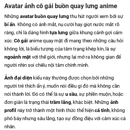
Avatar ảnh cô gái buồn quay lưng anime
Những
avatar
buồn
quay lưng
thu hút người xem bởi sự
bí ẩn
. Không có ánh mắt, nụ cười hay giọt nước mắt rõ
ràng, chỉ là dáng hình
tựa lưng
giữa khung cảnh gợi cảm
xúc.
Cô gái
anime quay mặt đi mang theo những câu hỏi
không lời, là biểu tượng của tâm trạng khép kín, là sự
ngoảnh mặt
với thế giới, nhưng lại mở ra không gian để
người nhìn soi chiếu nội tâm chính mình.
Ảnh đại diện
kiểu này thường được chọn bởi những
người trẻ thích ẩn ý, muốn nói điều gì đó mà không cần
nói thành lời. Đó có thể là sự
u sầu
, sự phiền muộn, hoặc
đơn giản là trạng thái
trầm lắng
, khác biệt. Những
ảnh
profil
này trở thành một hình thức thể hiện
cá tính
, không
phô bày nhưng sâu lắng, tạo sự đồng điệu với cảm xúc cá
nhân.