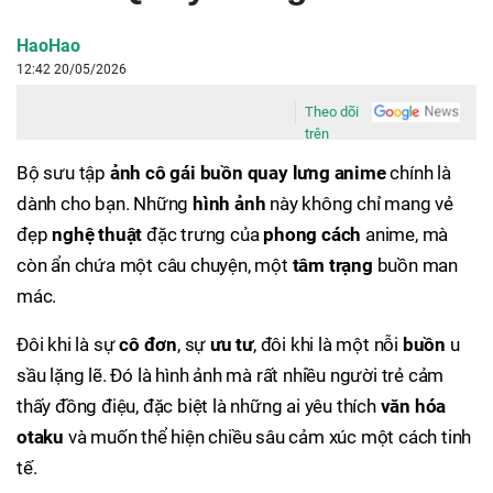
HaoHao
12:42 20/05/2026
Theo dõi
trên
Bộ sưu tập
ảnh cô gái buồn quay lưng anime
chính là
dành cho bạn. Những
hình ảnh
này không chỉ mang vẻ
đẹp
nghệ thuật
đặc trưng của
phong cách
anime, mà
còn ẩn chứa một câu chuyện, một
tâm trạng
buồn man
mác.
Đôi khi là sự
cô đơn
, sự
ưu tư
, đôi khi là một nỗi
buồn
u
sầu lặng lẽ. Đó là hình ảnh mà rất nhiều người trẻ cảm
thấy đồng điệu, đặc biệt là những ai yêu thích
văn hóa
otaku
và muốn thể hiện chiều sâu cảm xúc một cách tinh
tế.