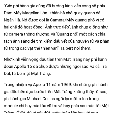
"Các phi hành gia cũng đã hướng kính viễn vọng về phía
Đám Mây Magellan Lớn - thiên hà nhỏ quay quanh dải
Ngân Hà. Nó được gọi là Camera/Máy quang phổ vì có
hai chế độ hoạt động: 'Ảnh trực tiếp', ảnh chụp giống như
từ camera thông thường, và 'Quang phổ', một cách chia
tách ánh sáng để tìm kiếm dấu vết của nguyên tử và phân
tử trong các vật thể thiên văn", Talbert nói thêm.
Nhờ kính viễn vọng đầu tiên trên Mặt Trăng này, phi hành
đoàn Apollo 16 đã chụp được những ngôi sao, và cả Trái
Đất, từ bề mặt Mặt Trăng.
Trong nhiệm vụ Apollo 11 năm 1969, khi những phi hành
gia đầu tiên dạo bước trên Mặt Trăng không thấy rõ sao,
phi hành gia Michael Collins ngồi lại một mình trong
module chỉ huy của tàu vũ trụ và bay phía sau nửa tối Mặt
Trăng. Ở đó, dù bị cắt đứt hoàn toàn liên lạc với con