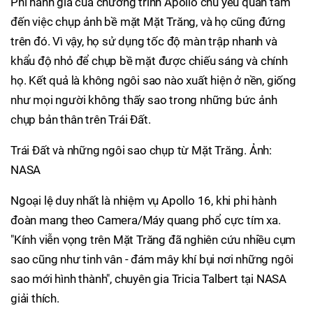
Phi hành gia của chương trình Apollo chủ yếu quan tâm
đến việc chụp ảnh bề mặt Mặt Trăng, và họ cũng đứng
trên đó. Vì vậy, họ sử dụng tốc độ màn trập nhanh và
khẩu độ nhỏ để chụp bề mặt được chiếu sáng và chính
họ. Kết quả là không ngôi sao nào xuất hiện ở nền, giống
như mọi người không thấy sao trong những bức ảnh
chụp bản thân trên Trái Đất.
Trái Đất và những ngôi sao chụp từ Mặt Trăng. Ảnh:
NASA
Ngoại lệ duy nhất là nhiệm vụ Apollo 16, khi phi hành
đoàn mang theo Camera/Máy quang phổ cực tím xa.
"Kính viễn vọng trên Mặt Trăng đã nghiên cứu nhiều cụm
sao cũng như tinh vân - đám mây khí bụi nơi những ngôi
sao mới hình thành", chuyên gia Tricia Talbert tại NASA
giải thích.