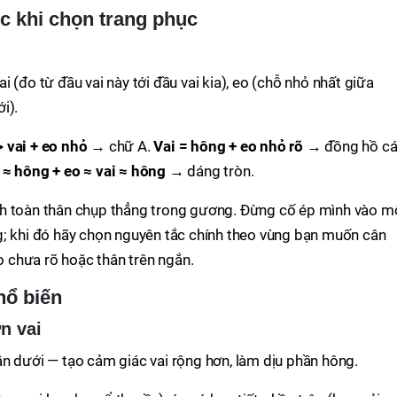
c khi chọn trang phục
 (đo từ đầu vai này tới đầu vai kia), eo (chỗ nhỏ nhất giữa
i).
 vai + eo nhỏ
→ chữ A.
Vai = hông + eo nhỏ rõ
→ đồng hồ cá
 ≈ hông + eo ≈ vai ≈ hông
→ dáng tròn.
nh toàn thân chụp thẳng trong gương. Đừng cố ép mình vào m
g; khi đó hãy chọn nguyên tắc chính theo vùng bạn muốn cân
eo chưa rõ hoặc thân trên ngắn.
hổ biến
n vai
n dưới — tạo cảm giác vai rộng hơn, làm dịu phần hông.