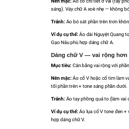
Nên mặc:
Áo có chi tiết ở vai (tay ph
sáng). Váy chữ A xoè nhẹ — không bó 
Tránh:
Áo bó sát phần trên trơn khôn
Ví dụ cụ thể:
Áo dài Nguyệt Quang to
Gạo Nâu phù hợp dáng chữ A.
Dáng chữ V — vai rộng hơn
Mục tiêu:
Cân bằng vai rộng với phầ
Nên mặc:
Áo cổ V hoặc cổ tim làm va
tối phần trên + tone sáng phần dưới.
Tránh:
Áo tay phồng quá to (làm vai c
Ví dụ cụ thể:
Áo lụa cổ V tone đen + 
hợp dáng chữ V.