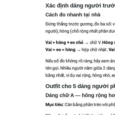
Xác định dáng người trướ
Cách đo nhanh tại nhà
Đứng thẳng trước gương, đo ba số: vai
người), hông (chỗ rộng nhất phần dướ
Vai > hông + eo nhỏ
→ chữ V.
Hông >
Vai ≈ eo ≈ hông
→ hộp chữ nhật.
Vai
Nếu số đo không rõ ràng, hãy xem ả
tên gọi. Nhiều người nằm giữa 2 dán
bằng nhất, ví dụ vai rộng, hông nhỏ, 
Outfit cho 5 dáng người p
Dáng chữ A — hông rộng hơ
Mục tiêu:
Cân bằng phần trên với phầ