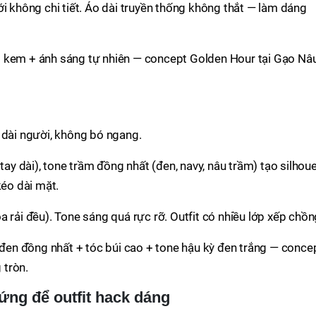
i không chi tiết. Áo dài truyền thống không thắt — làm dáng
kem + ánh sáng tự nhiên — concept Golden Hour tại Gạo Nâ
 dài người, không bó ngang.
 tay dài), tone trầm đồng nhất (đen, navy, nâu trầm) tạo silhou
kéo dài mặt.
 rải đều). Tone sáng quá rực rỡ. Outfit có nhiều lớp xếp chồn
 đen đồng nhất + tóc búi cao + tone hậu kỳ đen trắng — conce
 tròn.
ứng để outfit hack dáng