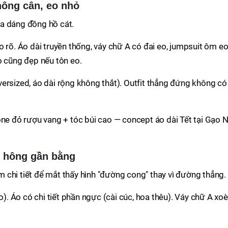
hông cân, eo nhỏ
a dáng đồng hồ cát.
o rõ. Áo dài truyền thống, váy chữ A có đai eo, jumpsuit ôm eo
o cũng đẹp nếu tôn eo.
ersized, áo dài rộng không thắt). Outfit thẳng đứng không có
ne đỏ rượu vang + tóc búi cao — concept áo dài Tết tại Gạo 
o hông gần bằng
chi tiết để mắt thấy hình "đường cong" thay vì đường thẳng.
. Áo có chi tiết phần ngực (cài cúc, hoa thêu). Váy chữ A xoè