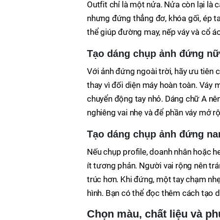
Outfit chỉ là một nửa. Nửa còn lại là
nhưng đứng thẳng đơ, khóa gối, ép ta
thể giúp đường may, nếp váy và cổ áo
Tạo dáng chụp ảnh đứng nữ 
Với ảnh đứng ngoài trời, hãy ưu tiên 
thay vì đối diện máy hoàn toàn. Váy m
chuyển động tay nhỏ. Dáng chữ A nên
nghiêng vai nhẹ và để phần váy mở rộ
Tạo dáng chụp ảnh đứng na
Nếu chụp profile, doanh nhân hoặc he
ít tương phản. Người vai rộng nên trá
trúc hơn. Khi đứng, một tay chạm nhẹ
hình. Bạn có thể đọc thêm cách tạo d
Chọn màu, chất liệu và ph