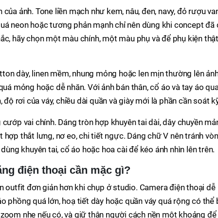
 của ảnh. Tone liền mạch như kem, nâu, đen, navy, đỏ rượu va
ne quá neon hoặc tương phản mạnh chỉ nên dùng khi concept đã
hắc, hãy chọn một màu chính, một màu phụ và để phụ kiện thậ
cotton dày, linen mềm, nhung mỏng hoặc len mịn thường lên ản
 quá mỏng hoặc dễ nhăn. Với ảnh bán thân, cổ áo và tay áo qu
 độ rơi của váy, chiều dài quần và giày mới là phần cần soát kỹ
 cướp vai chính. Dáng tròn hợp khuyên tai dài, dây chuyền mả
 hợp thắt lưng, nơ eo, chi tiết ngực. Dáng chữ V nên tránh vò
 dùng khuyên tai, cổ áo hoặc hoa cài để kéo ánh nhìn lên trên.
ng điện thoại cần mặc gì?
n outfit đơn giản hơn khi chụp ở studio. Camera điện thoại dễ
o phồng quá lớn, hoạ tiết dày hoặc quần váy quá rộng có thể 
 zoom nhẹ nếu có, và giữ thân người cách nền một khoảng để