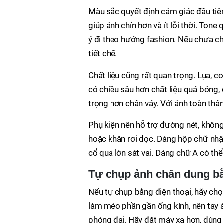
Màu sắc quyết định cảm giác đầu tiên
giúp ảnh chín hơn và ít lỗi thời. To
ý đi theo hướng fashion. Nếu chưa c
tiết chế.
Chất liệu cũng rất quan trọng. Lụa, 
có chiều sâu hơn chất liệu quá bóng,
trọng hơn chân váy. Với ảnh toàn thân,
Phụ kiện nên hỗ trợ đường nét, không
hoặc khăn rơi dọc. Dáng hộp chữ nhật
cổ quá lớn sát vai. Dáng chữ A có thể
Tự chụp ảnh chân dung bằ
Nếu tự chụp bằng điện thoại, hãy chọ
làm méo phần gần ống kính, nên tay á
phóng đại. Hãy đặt máy xa hơn, dùng