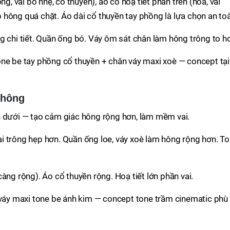
ồng, vai bo nhẹ, cổ thuyền), áo có hoạ tiết phần trên (hoa, vải
hông quá chặt. Áo dài cổ thuyền tay phồng là lựa chọn an to
g chi tiết. Quần ống bó. Váy ôm sát chân làm hông trông to h
ne be tay phồng cổ thuyền + chân váy maxi xoè — concept tại
 hông
n dưới — tạo cảm giác hông rộng hơn, làm mềm vai.
i trông hẹp hơn. Quần ống loe, váy xoè làm hông rộng hơn. T
àng rộng). Áo cổ thuyền rộng. Hoạ tiết lớn phần vai.
váy maxi tone be ánh kim — concept tone trầm cinematic phù