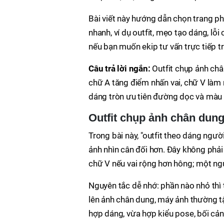
Bài viết này hướng dẫn chọn trang p
nhanh, ví dụ outfit, mẹo tạo dáng, lỗ
nếu bạn muốn ekip tư vấn trực tiếp t
Câu trả lời ngắn:
Outfit chụp ảnh ch
chữ A tăng điểm nhấn vai, chữ V làm
dáng tròn ưu tiên đường dọc và màu 
Outfit chụp ảnh chân dun
Trong bài này, "outfit theo dáng ngườ
ảnh nhìn cân đối hơn. Đây không phải
chữ V nếu vai rộng hơn hông; một ngư
Nguyên tắc dễ nhớ: phần nào nhỏ thì
lên ảnh chân dung, máy ảnh thường tập 
hợp dáng, vừa hợp kiểu pose, bối cản