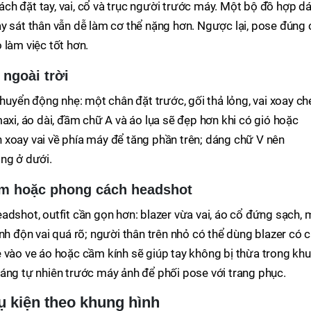
 cách đặt tay, vai, cổ và trục người trước máy. Một bộ đồ hợp d
y sát thân vẫn dễ làm cơ thể nặng hơn. Ngược lại, pose đúng 
 làm việc tốt hơn.
ngoài trời
chuyển động nhẹ: một chân đặt trước, gối thả lỏng, vai xoay c
axi, áo dài, đầm chữ A và áo lụa sẽ đẹp hơn khi có gió hoặc
 xoay vai về phía máy để tăng phần trên; dáng chữ V nên
ng ở dưới.
m hoặc phong cách headshot
adshot, outfit cần gọn hơn: blazer vừa vai, áo cổ đứng sạch,
nh độn vai quá rõ; người thân trên nhỏ có thể dùng blazer có 
 vào ve áo hoặc cầm kính sẽ giúp tay không bị thừa trong kh
áng tự nhiên trước máy ảnh để phối pose với trang phục.
ụ kiện theo khung hình