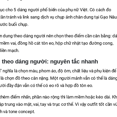
hục cho 5 dáng người phổ biến của phụ nữ Việt. Có cách đo
i cần tránh và link sang dịch vụ chụp ảnh chân dung tại Gạo Nâu
rước buổi chụp.
ân dung theo dáng người nên chọn theo điểm cần cân bằng: d
 mềm vai, đồng hồ cát tôn eo, hộp chữ nhật tạo đường cong,
liền mạch.
g theo dáng người: nguyên tắc nhanh
i" nghĩa là chọn màu, phom áo, độ ôm, chất liệu và phụ kiện để
 là chọn đồ theo cân nặng. Một người mảnh vẫn có thể là dán
ời đầy đặn vẫn có thể có eo rõ và hợp đồ tôn eo.
 thêm điểm nhấn, phần nào rộng thì làm mềm hoặc kéo dài. Kh
trung vào mặt, vai, tay và trục cơ thể. Vì vậy outfit tốt cần v
h và tone concept.