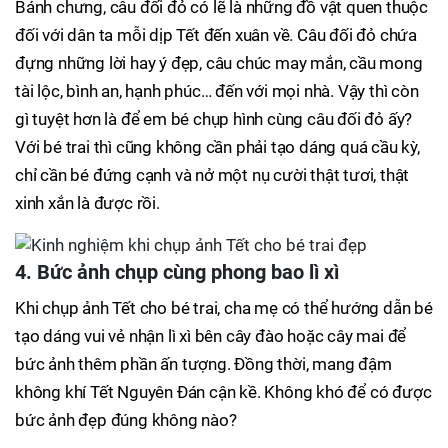
Bánh chưng, câu đối đỏ có lẽ là những đồ vật quen thuộc
đối với dân ta mỗi dịp Tết đến xuân về. Câu đối đỏ chứa
đựng những lời hay ý đẹp, câu chúc may mắn, cầu mong
tài lộc, bình an, hạnh phúc… đến với mọi nhà. Vậy thì còn
gì tuyệt hơn là để em bé chụp hình cùng câu đối đỏ ấy?
Với bé trai thì cũng không cần phải tạo dáng quá cầu kỳ,
chỉ cần bé đứng cạnh và nở một nụ cười thật tươi, thật
xinh xắn là được rồi.
4. Bức ảnh chụp cùng phong bao lì xì
Khi chụp ảnh Tết cho bé trai, cha mẹ có thể hướng dẫn bé
tạo dáng vui vẻ nhận lì xì bên cây đào hoặc cây mai để
bức ảnh thêm phần ấn tượng. Đồng thời, mang đậm
không khí Tết Nguyên Đán cận kề. Không khó để có được
bức ảnh đẹp đúng không nào?