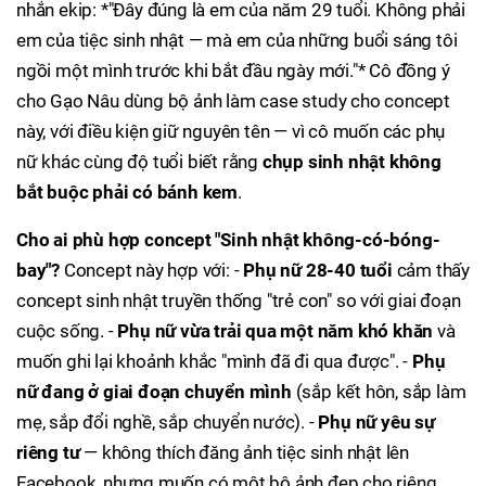
nhắn ekip: *"Đây đúng là em của năm 29 tuổi. Không phải
em của tiệc sinh nhật — mà em của những buổi sáng tôi
ngồi một mình trước khi bắt đầu ngày mới."* Cô đồng ý
cho Gạo Nâu dùng bộ ảnh làm case study cho concept
này, với điều kiện giữ nguyên tên — vì cô muốn các phụ
nữ khác cùng độ tuổi biết rằng
chụp sinh nhật không
bắt buộc phải có bánh kem
.
Cho ai phù hợp concept "Sinh nhật không-có-bóng-
bay"?
Concept này hợp với: -
Phụ nữ 28-40 tuổi
cảm thấy
concept sinh nhật truyền thống "trẻ con" so với giai đoạn
cuộc sống. -
Phụ nữ vừa trải qua một năm khó khăn
và
muốn ghi lại khoảnh khắc "mình đã đi qua được". -
Phụ
nữ đang ở giai đoạn chuyển mình
(sắp kết hôn, sắp làm
mẹ, sắp đổi nghề, sắp chuyển nước). -
Phụ nữ yêu sự
riêng tư
— không thích đăng ảnh tiệc sinh nhật lên
Facebook, nhưng muốn có một bộ ảnh đẹp cho riêng