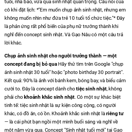
tuổi, nhà báo, vừa qua sinh nhật quan trọng. Câu nói của
cô khi đặt lịch: *"Em muốn chụp ảnh sinh nhật, nhưng em
không muốn nhìn như đứa trẻ 10 tuổi tổ chức tiệc."* Đây
là phản ứng rất phổ biến của phụ nữ trưởng thành khi
nghĩ đến concept sinh nhật. Và Gạo Nâu có một câu trả
lời khác.
Chụp ảnh sinh nhật cho người trưởng thành — một
concept đang bị bỏ qua
Hãy thử tìm trên Google "chụp
ảnh sinh nhật 30 tuổi" hoặc "photo birthday 30 portrait".
Kết quả: 90% là ảnh với bánh kem, bóng bay, và biểu cảm
cười to. Đây là concept dành cho
tiệc sinh nhật
, không
phải cho
khoảnh khắc sinh nhật
. Có một sự khác biệt
tinh tế: tiệc sinh nhật là sự kiện công cộng, có người
khác, có đồ ăn, có ồn. Khoảnh khắc sinh nhật là
riêng tư
— là cái phút bạn ngồi một mình buổi sáng và nghĩ về
một năm vừa qua. Concept "Sinh nhật tuổi mới" tại Gạo