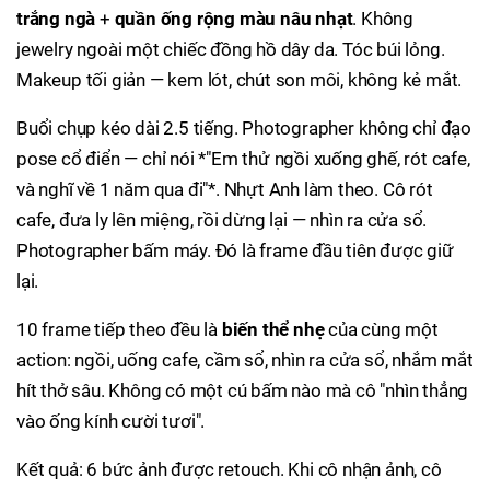
trắng ngà
+
quần ống rộng màu nâu nhạt
. Không
jewelry ngoài một chiếc đồng hồ dây da. Tóc búi lỏng.
Makeup tối giản — kem lót, chút son môi, không kẻ mắt.
Buổi chụp kéo dài 2.5 tiếng. Photographer không chỉ đạo
pose cổ điển — chỉ nói *"Em thử ngồi xuống ghế, rót cafe,
và nghĩ về 1 năm qua đi"*. Nhựt Anh làm theo. Cô rót
cafe, đưa ly lên miệng, rồi dừng lại — nhìn ra cửa sổ.
Photographer bấm máy. Đó là frame đầu tiên được giữ
lại.
10 frame tiếp theo đều là
biến thể nhẹ
của cùng một
action: ngồi, uống cafe, cầm sổ, nhìn ra cửa sổ, nhắm mắt
hít thở sâu. Không có một cú bấm nào mà cô "nhìn thẳng
vào ống kính cười tươi".
Kết quả: 6 bức ảnh được retouch. Khi cô nhận ảnh, cô