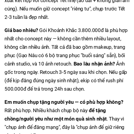
xuất kết hợp với concept Tết nhẹ (áo dài + không gian ấm
cúng). Nếu muốn giữ concept "riêng tư", chụp trước Tết
2-3 tuần là đẹp nhất.
Giá bao nhiêu?
Gói Khoảnh Khắc 3.800.000đ là phù hợp
nhất cho concept này — không cần thêm nhiều layout,
không cần nhiều ảnh. Tất cả đã bao gồm makeup, trang
phục (Gạo Nâu có 6 bộ trang phục "buổi sáng" sẵn), bối
cảnh studio, và 10 ảnh retouch.
Bao lâu nhận ảnh?
Ảnh
gốc trong ngày. Retouch 3-5 ngày sau khi chọn. Nếu gấp
(để kịp đăng đúng ngày sinh nhật), ekip có thể rush phí
500.000đ để trả trong 24h sau chọn.
Em muốn chụp tặng người yêu — có phù hợp không?
Rất phù hợp. Nhiều khách chụp bộ này
để tặng
chồng/người yêu như một món quà sinh nhật
. Thay vì
"chụp ảnh để đăng mạng", đây là "chụp ảnh để giữ riêng