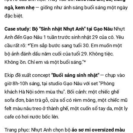
ngà, kem nhẹ
— giống như ánh sáng buổi sáng một ngày
đặc biệt.
Case study: Bộ "Sinh nhật Nhựt Anh" tại Gạo Nâu
Nhựt
Anh đến Gạo Nâu 1 tuần trước sinh nhật 29 của cô. Yêu
cầu rất rõ: *"Em sắp bước sang tuổi 30. Em muốn một
bộ ảnh đánh dấu năm cuối của tuổi 29. Không tiệc.
Không ồn. Chỉ em và một buổi sáng."*
Ekip đề xuất concept
"Buổi sáng sinh nhật"
— chụp vào
giờ 8h-10h sáng, tại studio Gạo Nâu với set "Phòng
khách Hà Nội sớm mùa thu". Bối cảnh: một chiếc ghế
sofa đơn, bàn trà gỗ, cửa sổ có rèm mỏng, một chiếc mũ
felt màu nâu treo ở thành ghế, một cuốn sổ tay da, một ly
cafe có hơi nước bốc lên.
Trang phục: Nhựt Anh chọn bộ
áo sơ mi oversized màu