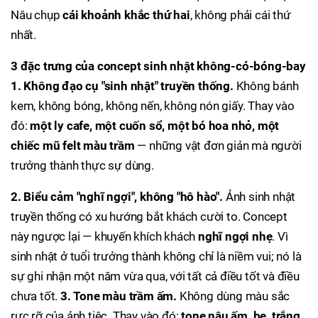
Nâu chụp
cái khoảnh khắc thứ hai
, không phải cái thứ
nhất.
3 đặc trưng của concept sinh nhật không-có-bóng-bay
1. Không đạo cụ "sinh nhật" truyền thống.
Không bánh
kem, không bóng, không nến, không nón giấy. Thay vào
đó:
một ly cafe, một cuốn sổ, một bó hoa nhỏ, một
chiếc mũ felt màu trầm
— những vật đơn giản mà người
trưởng thành thực sự dùng.
2. Biểu cảm "nghĩ ngợi", không "hô hào".
Ảnh sinh nhật
truyền thống có xu hướng bắt khách cười to. Concept
này ngược lại — khuyến khích khách
nghĩ ngợi nhẹ
. Vì
sinh nhật ở tuổi trưởng thành không chỉ là niềm vui; nó là
sự ghi nhận một năm vừa qua, với tất cả điều tốt và điều
chưa tốt.
3. Tone màu trầm ấm.
Không dùng màu sắc
rực rỡ của ảnh tiệc. Thay vào đó:
tone nâu ấm, be, trắng