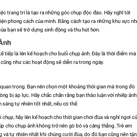
c trang trí là tạo ra những góc chụp độc đáo. Hãy nghĩ tới
iện phong cách của mình. Bằng cách tạo ra những khu vực n
của bạn sẽ trở dựng sinh động và thu hút hơn.
 Ảnh
ế tiếp là lên kế hoạch cho buổi chụp ảnh. Đây là thời điểm mà
nh cũng như các hoạt động sẽ diễn ra trong ngày.
t quan trọng. Bạn nên chọn một khoảng thời gian mà trong đó
ông bị áp lực. Hãy chắc chắn rằng bạn thảo luận với nhiếp ảnh
 sáng tự nhiên tốt nhất, nếu có thể.
chụp, hãy lên kế hoạch cho thời gian chơi đùa và nghỉ ngơi c
iúp cho chụp ảnh không trở nên gò bó và căng thẳng. Trẻ em
 và tự nhiên nhất khi chúng cười đùa, do đó bạn cũng nên tận