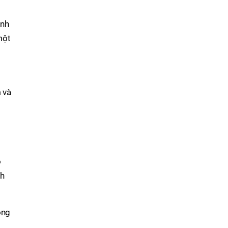
inh
một
 và
o
nh
ông