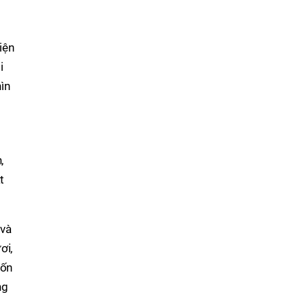
iện
i
ìn
,
t
 và
ơi,
uốn
ng