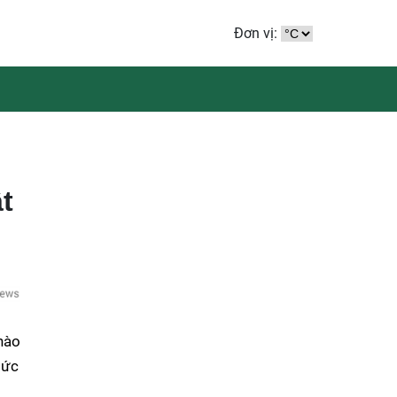
Đơn vị:
t
nào
bức