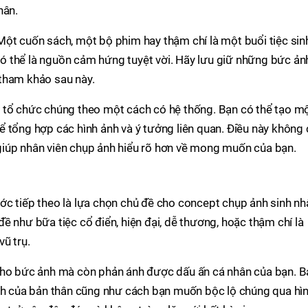
hân.
Một cuốn sách, một bộ phim hay thậm chí là một buổi tiệc sin
 thể là nguồn cảm hứng tuyệt vời. Hãy lưu giữ những bức ản
tham khảo sau này.
 tổ chức chúng theo một cách có hệ thống. Bạn có thể tạo m
 tổng hợp các hình ảnh và ý tưởng liên quan. Điều này không 
iúp nhân viên chụp ảnh hiểu rõ hơn về mong muốn của bạn.
ớc tiếp theo là lựa chọn chủ đề cho concept chụp ảnh sinh nh
ề như bữa tiệc cổ điển, hiện đại, dễ thương, hoặc thậm chí là
ũ trụ.
cho bức ảnh mà còn phản ánh được dấu ấn cá nhân của bạn. B
ách của bản thân cũng như cách bạn muốn bộc lộ chúng qua hì