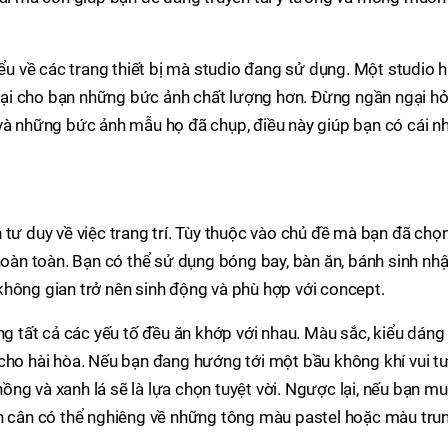
iểu về các trang thiết bị mà studio đang sử dụng. Một studio h
m lại cho bạn những bức ảnh chất lượng hơn. Đừng ngần ngại hỏ
và những bức ảnh mẫu họ đã chụp, điều này giúp bạn có cái nh
tư duy về việc trang trí. Tùy thuộc vào chủ đề mà bạn đã chọn
 hoàn toàn. Bạn có thể sử dụng bóng bay, bàn ăn, bánh sinh nhậ
không gian trở nên sinh động và phù hợp với concept.
ng tất cả các yếu tố đều ăn khớp với nhau. Màu sắc, kiểu dáng
cho hài hòa. Nếu bạn đang hướng tới một bầu không khí vui tư
ng và xanh lá sẽ là lựa chọn tuyệt vời. Ngược lại, nếu bạn m
án cân có thể nghiêng về những tông màu pastel hoặc màu tru