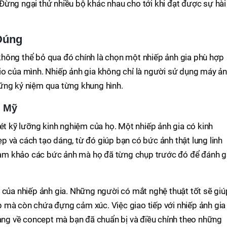
Đừng ngại thử nhiều bộ khác nhau cho tới khi đạt được sự hài
Đúng
hông thể bỏ qua đó chính là chọn một nhiếp ảnh gia phù hợp
io của mình. Nhiếp ảnh gia không chỉ là người sử dụng máy ả
ững kỷ niệm qua từng khung hình.
m Mỹ
xét kỹ lưỡng kinh nghiệm của họ. Một nhiếp ảnh gia có kinh
 và cách tạo dáng, từ đó giúp bạn có bức ảnh thật lung linh
m khảo các bức ảnh mà họ đã từng chụp trước đó để đánh g
 của nhiếp ảnh gia. Những người có mắt nghệ thuật tốt sẽ giú
 mà còn chứa đựng cảm xúc. Việc giao tiếp với nhiếp ảnh gia
ràng về concept mà bạn đã chuẩn bị và điều chỉnh theo những