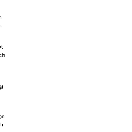
h
h
ột
chỉ
ật
ạn
nh