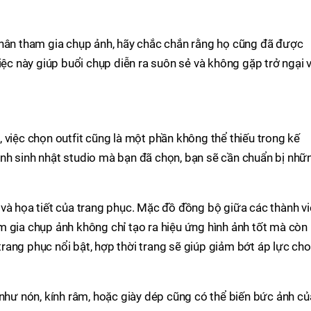
thân tham gia chụp ảnh, hãy chắc chắn rằng họ cũng đã được
iệc này giúp buổi chụp diễn ra suôn sẻ và không gặp trở ngại 
 việc chọn outfit cũng là một phần không thể thiếu trong kế
nh sinh nhật studio mà bạn đã chọn, bạn sẽ cần chuẩn bị nhữ
và họa tiết của trang phục. Mặc đồ đồng bộ giữa các thành v
 gia chụp ảnh không chỉ tạo ra hiệu ứng hình ảnh tốt mà còn
ang phục nổi bật, hợp thời trang sẽ giúp giảm bớt áp lực cho
 như nón, kính râm, hoặc giày dép cũng có thể biến bức ảnh củ