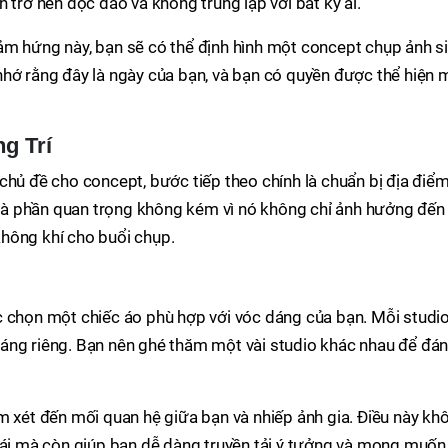
 trở nên độc đáo và không trùng lặp với bất kỳ ai.
ảm hứng này, bạn sẽ có thể định hình một concept chụp ảnh s
nhớ rằng đây là ngày của bạn, và bạn có quyền được thể hiện 
g Trí
chủ đề cho concept, bước tiếp theo chính là chuẩn bị địa điểm
y là phần quan trọng không kém vì nó không chỉ ảnh hưởng đến
hông khí cho buổi chụp.
c chọn một chiếc áo phù hợp với vóc dáng của bạn. Mỗi studi
áng riêng. Bạn nên ghé thăm một vài studio khác nhau để đá
m xét đến mối quan hệ giữa bạn và nhiếp ảnh gia. Điều này kh
 mái mà còn giúp bạn dễ dàng truyền tải ý tưởng và mong muốn