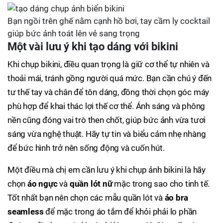
Bạn ngồi trên ghế nằm cạnh hồ bơi, tay cầm ly cocktail
giúp bức ảnh toát lên vẻ sang trọng
Một vài lưu ý khi tạo dáng với bikini
Khi chụp bikini, điều quan trọng là giữ cơ thể tự nhiên và
thoải mái, tránh gồng người quá mức. Bạn cần chú ý đến
tư thế tay và chân để tôn dáng, đồng thời chọn góc máy
phù hợp để khai thác lợi thế cơ thể. Ánh sáng và phông
nền cũng đóng vai trò then chốt, giúp bức ảnh vừa tươi
sáng vừa nghệ thuật. Hãy tự tin và biểu cảm nhẹ nhàng
để bức hình trở nên sống động và cuốn hút.
Một điều mà chị em cần lưu ý khi chụp ảnh bikini là hãy
chọn
áo ngực
và
quần lót nữ
mặc trong sao cho tinh tế.
Tốt nhất bạn nên chọn các mẫu quần lót và
áo bra
seamless
để mặc trong áo tắm để khỏi phải lo phần