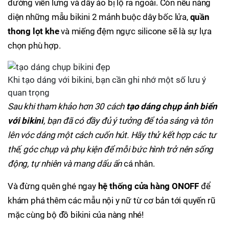
đường viền lưng và dây áo bị lộ ra ngoài. Còn nếu nàng
diện những mẫu bikini 2 mảnh buộc dây bốc lửa,
quần
thong lọt khe
và miếng đệm ngực silicone sẽ là sự lựa
chọn phù hợp.
Khi tạo dáng với bikini, bạn cần ghi nhớ một số lưu ý
quan trọng
Sau khi tham khảo hơn 30 cách
tạo dáng chụp ảnh biển
với bikini
, bạn đã có đầy đủ ý tưởng để tỏa sáng và tôn
lên vóc dáng một cách cuốn hút. Hãy thử kết hợp các tư
thế, góc chụp và phụ kiện để mỗi bức hình trở nên sống
động, tự nhiên và mang dấu ấn
cá nhân.
Và đừng quên ghé ngay
hệ thống cửa hàng ONOFF
để
khám phá thêm các mẫu nội y nữ từ cơ bản tới quyến rũ
mặc cùng bộ đồ bikini của nàng nhé!