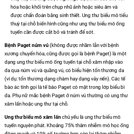
hóa hoặc khối trên chụp nhũ ảnh hoặc siêu âm và
được chẩn đoán bằng sinh thiết. Ung thư biểu mô tiểu
thuỳ tại chỗ biến hình cũng như ung thư biểu mô ống
tuyến cần được cắt bỏ và tránh để sót.
Bệnh Paget núm vú
(không được nhầm lẫn với bệnh
xương chuyển hóa, cũng được gọi là bệnh Paget) là một
dạng ung thư biểu mô ống tuyến tại chỗ xâm nhập vào
da qua núm vú và quầng vú, có biểu hiện tổn thương da
(ví dụ: tổn thương dạng chàm hay dạng vảy nến). Các tế
bào ác tính gọi là tế bào Paget có mặt trong lớp biểu bì
da. Phụ nữ mắc bệnh Paget ở núm vú thường có ung thư
xâm lấn hoặc ung thư tại chỗ.
Ung thư biểu mô xâm lấn
chủ yếu là ung thư biểu mô
tuyến nguyên phát. Khoảng 75% thâm nhiễm mô học ống
động mạch và 10% số trường hợp còn lại thâm nhiễm