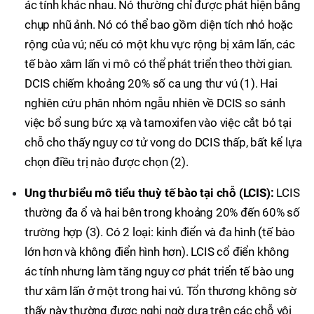
ác tính khác nhau. Nó thường chỉ được phát hiện bằng
chụp nhũ ảnh. Nó có thể bao gồm diện tích nhỏ hoặc
rộng của vú; nếu có một khu vực rộng bị xâm lấn, các
tế bào xâm lấn vi mô có thể phát triển theo thời gian.
DCIS chiếm khoảng 20% số ca ung thư vú (1). Hai
nghiên cứu phân nhóm ngẫu nhiên về DCIS so sánh
việc bổ sung bức xạ và tamoxifen vào việc cắt bỏ tại
chỗ cho thấy nguy cơ tử vong do DCIS thấp, bất kể lựa
chọn điều trị nào được chọn (2).
Ung thư biểu mô tiểu thuỳ tế bào tại chỗ (LCIS):
LCIS
thường đa ổ và hai bên trong khoảng 20% đến 60% số
trường hợp (3). Có 2 loại: kinh điển và đa hình (tế bào
lớn hơn và không điển hình hơn). LCIS cổ điển không
ác tính nhưng làm tăng nguy cơ phát triển tế bào ung
thư xâm lấn ở một trong hai vú. Tổn thương không sờ
thấy này thường được nghi ngờ dựa trên các chỗ vôi