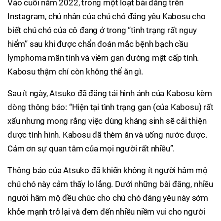
Vào cuối năm 2022, trong một loạt bài đăng trên
Instagram, chủ nhân của chú chó đáng yêu Kabosu cho
biết chú chó của cô đang ở trong “tình trạng rất nguy
hiểm” sau khi được chẩn đoán mắc bệnh bạch cầu
lymphoma mãn tính và viêm gan đường mật cấp tính.
Kabosu thậm chí còn không thể ăn gì.
Sau ít ngày, Atsuko đã đăng tải hình ảnh của Kabosu kèm
dòng thông báo: “Hiện tại tình trạng gan (của Kabosu) rất
xấu nhưng mong rằng việc dùng kháng sinh sẽ cải thiện
được tình hình. Kabosu đã thèm ăn và uống nước được.
Cảm ơn sự quan tâm của mọi người rất nhiều”.
Thông báo của Atsuko đã khiến không ít người hâm mộ
chú chó này cảm thấy lo lắng. Dưới những bài đăng, nhiều
người hâm mộ đều chúc cho chú chó đáng yêu này sớm
khỏe mạnh trở lại và đem đến nhiều niềm vui cho người