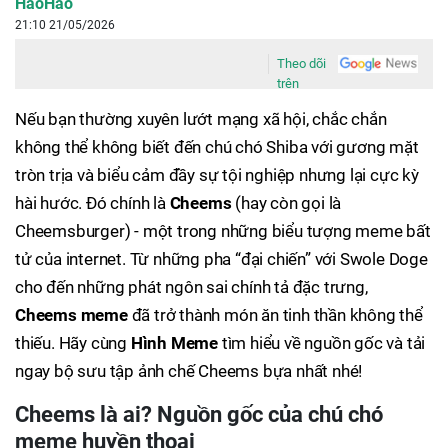
HaoHao
21:10 21/05/2026
Theo dõi
trên
Nếu bạn thường xuyên lướt mạng xã hội, chắc chắn
không thể không biết đến chú chó Shiba với gương mặt
tròn trịa và biểu cảm đầy sự tội nghiệp nhưng lại cực kỳ
hài hước. Đó chính là
Cheems
(hay còn gọi là
Cheemsburger) - một trong những biểu tượng meme bất
tử của internet. Từ những pha “đại chiến” với Swole Doge
cho đến những phát ngôn sai chính tả đặc trưng,
Cheems meme
đã trở thành món ăn tinh thần không thể
thiếu. Hãy cùng
Hình Meme
tìm hiểu về nguồn gốc và tải
ngay bộ sưu tập ảnh chế Cheems bựa nhất nhé!
Cheems là ai? Nguồn gốc của chú chó
meme huyền thoại