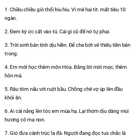
1. Chiều chiều gió thổi hiu hiu. Vì mê hai tit. mất tiêu 10
ngàn.
2. Đem ký ức cất vào tủ. Cái gì cũ để nó tự phai.
3. Trời sinh bản tính dịu hiền. Để che bớt vẻ thiếu tiền bên
trong.
4. Em mời học thêm môn Hóa. Bằng lời mời mọc, thêm
hôn má.
5. Râu tôm nấu với ruột bầu. Chồng chê vợ úp lên đầu
khỏi ăn.
6. Ai cài nắng lên tóc em mùa hạ. Lại thơm dịu dàng mùi
hương cỏ mạ non.
7. Gió đưa cành trúc la đà. Người đang đọc tus chắc là