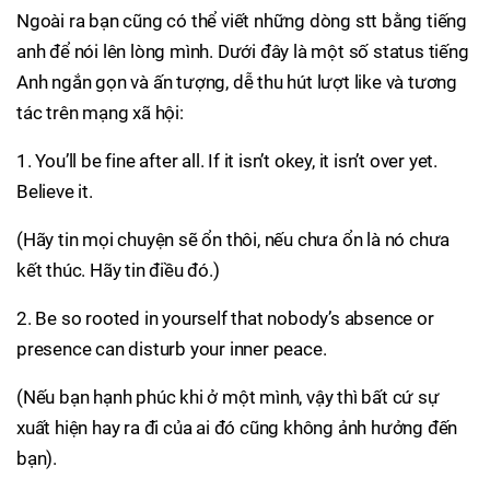
Ngoài ra bạn cũng có thể viết những dòng stt bằng tiếng
anh để nói lên lòng mình. Dưới đây là một số status tiếng
Anh ngắn gọn và ấn tượng, dễ thu hút lượt like và tương
tác trên mạng xã hội:
1. You’ll be fine after all. If it isn’t okey, it isn’t over yet.
Believe it.
(Hãy tin mọi chuyện sẽ ổn thôi, nếu chưa ổn là nó chưa
kết thúc. Hãy tin điều đó.)
2. Be so rooted in yourself that nobody’s absence or
presence can disturb your inner peace.
(Nếu bạn hạnh phúc khi ở một mình, vậy thì bất cứ sự
xuất hiện hay ra đi của ai đó cũng không ảnh hưởng đến
bạn).