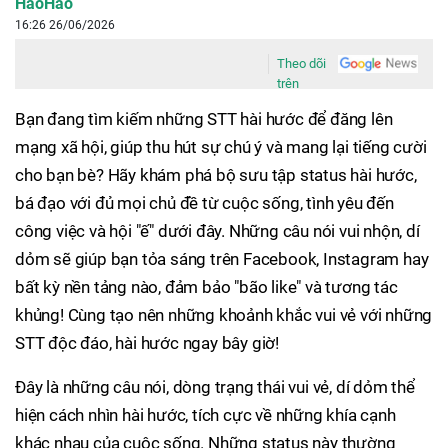
HaoHao
16:26 26/06/2026
Theo dõi
trên
Bạn đang tìm kiếm những STT hài hước để đăng lên
mạng xã hội, giúp thu hút sự chú ý và mang lại tiếng cười
cho bạn bè? Hãy khám phá bộ sưu tập status hài hước,
bá đạo với đủ mọi chủ đề từ cuộc sống, tình yêu đến
công việc và hội "ế" dưới đây. Những câu nói vui nhộn, dí
dỏm sẽ giúp bạn tỏa sáng trên Facebook, Instagram hay
bất kỳ nền tảng nào, đảm bảo "bão like" và tương tác
khủng! Cùng tạo nên những khoảnh khắc vui vẻ với những
STT độc đáo, hài hước ngay bây giờ!
Đây là những câu nói, dòng trạng thái vui vẻ, dí dỏm thể
hiện cách nhìn hài hước, tích cực về những khía cạnh
khác nhau của cuộc sống. Những status này thường