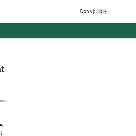
Đơn vị:
t
ng
t