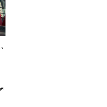
ho
gồi
.