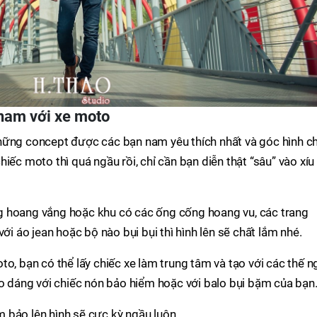
nam với xe moto
hững concept được các bạn nam yêu thích nhất và góc hình c
 chiếc moto thì quá ngầu rồi, chỉ cần bạn diễn thật “sâu” vào xíu
g hoang vắng hoặc khu có các ống cống hoang vu, các trang
ới áo jean hoặc bộ nào bụi bụi thì hình lên sẽ chất lắm nhé.
o, bạn có thể lấy chiếc xe làm trung tâm và tạo với các thế n
ạo dáng với chiếc nón bảo hiểm hoặc với balo bụi bặm của bạn
 bảo lên hình sẽ cực kỳ ngầu luôn.