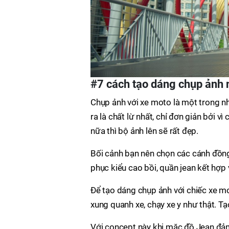
#7 cách tạo dáng chụp ảnh 
Chụp ảnh với xe moto là một trong n
ra là chất lừ nhất, chỉ đơn giản bởi vì
nữa thì bộ ảnh lên sẽ rất đẹp.
Bối cảnh bạn nên chọn các cánh đồn
phục kiểu cao bồi, quần jean kết hợp v
Để tạo dáng chụp ảnh với chiếc xe mot
xung quanh xe, chạy xe y như thật. T
Với concept này khi mặc đồ Jean đảm