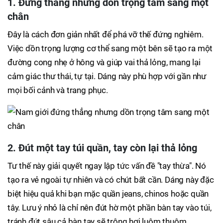
1. Đứng thẳng nhưng dồn trọng tâm sang một
chân
Đây là cách đơn giản nhất để phá vỡ thế đứng nghiêm.
Việc dồn trọng lượng cơ thể sang một bên sẽ tạo ra một
đường cong nhẹ ở hông và giúp vai thả lỏng, mang lại
cảm giác thư thái, tự tại. Dáng này phù hợp với gần như
mọi bối cảnh và trang phục.
2. Đút một tay túi quần, tay còn lại thả lỏng
Tư thế này giải quyết ngay lập tức vấn đề "tay thừa". Nó
tạo ra vẻ ngoài tự nhiên và có chút bất cần. Dáng này đặc
biệt hiệu quả khi bạn mặc quần jeans, chinos hoặc quần
tây. Lưu ý nhỏ là chỉ nên đút hờ một phần bàn tay vào túi,
tránh đút sâu cả bàn tay sẽ trông hơi luộm thuộm.