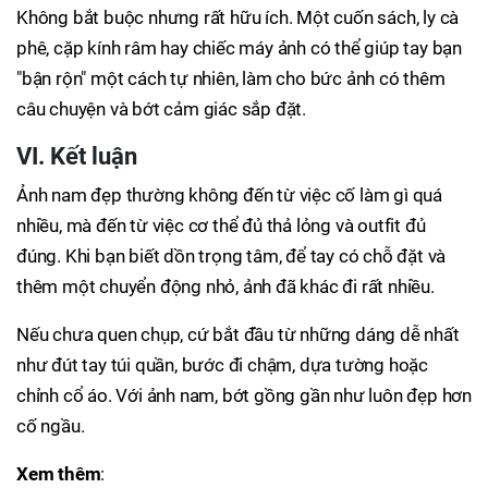
Không bắt buộc nhưng rất hữu ích. Một cuốn sách, ly cà
phê, cặp kính râm hay chiếc máy ảnh có thể giúp tay bạn
"bận rộn" một cách tự nhiên, làm cho bức ảnh có thêm
câu chuyện và bớt cảm giác sắp đặt.
VI. Kết luận
Ảnh nam đẹp thường không đến từ việc cố làm gì quá
nhiều, mà đến từ việc cơ thể đủ thả lỏng và outfit đủ
đúng. Khi bạn biết dồn trọng tâm, để tay có chỗ đặt và
thêm một chuyển động nhỏ, ảnh đã khác đi rất nhiều.
Nếu chưa quen chụp, cứ bắt đầu từ những dáng dễ nhất
như đút tay túi quần, bước đi chậm, dựa tường hoặc
chỉnh cổ áo. Với ảnh nam, bớt gồng gần như luôn đẹp hơn
cố ngầu.
Xem thêm
: