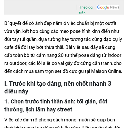
Theo dõi
trên
Bí quyết để có ảnh đẹp nằm ở việc chuẩn bị một outfit
vừa vặn, kết hợp cùng các mẹo pose hình kinh điển như
đút tay túi quần, dựa tường hay tương tác cùng đạo cụ ly
cafe để đôi tay bớt thừa thãi. Bài viết sau đây sẽ cung
cấp toàn bộ từ cẩm nang 20 tư thế pose dáng từ indoor
ra outdoor, các lỗi siết cơ vai gây đơ cứng cần tránh, cho
đến cách mua sắm trọn set đồ cực gu tại Maison Online.
I. Trước khi tạo dáng, nên chốt nhanh 3
điều này
1. Chọn trước tinh thần ảnh: tối giản, đời
thường, lịch lãm hay street
Việc xác định rõ phong cách mong muốn sẽ giúp bạn
định hình cách tạo dáng và biểu cảm. Nếu muốn ảnh đời