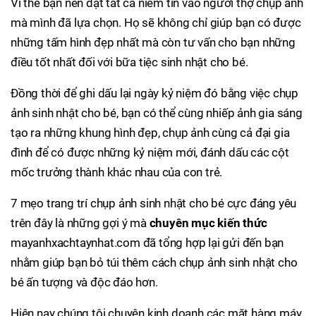
Vì thế bạn nên đặt tất cả niềm tin vào người thợ chụp ảnh
mà mình đã lựa chọn. Họ sẽ không chỉ giúp bạn có được
những tấm hình đẹp nhất mà còn tư vấn cho bạn những
điều tốt nhất đối với bữa tiệc sinh nhật cho bé.
Đồng thời để ghi dấu lại ngày kỷ niệm đó bằng việc chụp
ảnh sinh nhật cho bé, bạn có thể cùng nhiếp ảnh gia sáng
tạo ra những khung hình đẹp, chụp ảnh cùng cả đại gia
đình để có được những kỷ niệm mới, đánh dấu các cột
mốc trưởng thành khác nhau của con trẻ.
7 mẹo trang trí chụp ảnh sinh nhật cho bé cực đáng yêu
trên đây là những gợi ý mà
chuyên mục kiến thức
mayanhxachtaynhat.com đã tổng hợp lại gửi đến bạn
nhằm giúp bạn bỏ túi thêm cách chụp ảnh sinh nhật cho
bé ấn tượng và độc đáo hơn.
Hiện nay chúng tôi chuyên kinh doanh các mặt hàng máy