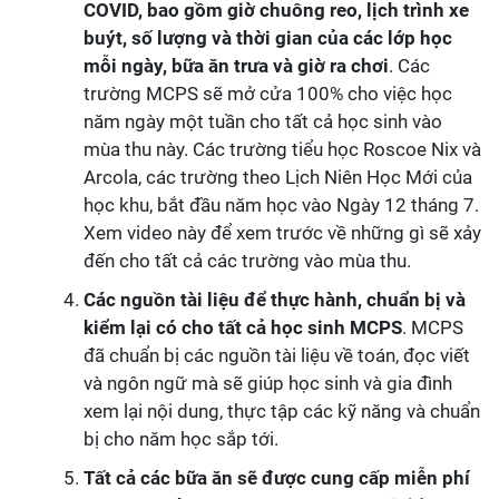
COVID, bao gồm giờ chuông reo, lịch trình xe
buýt, số lượng và thời gian của các lớp học
mỗi ngày, bữa ăn trưa và giờ ra chơi
. Các
trường MCPS sẽ mở cửa 100% cho việc học
năm ngày một tuần cho tất cả học sinh vào
mùa thu này. Các trường tiểu học Roscoe Nix và
Arcola, các trường theo Lịch Niên Học Mới của
học khu, bắt đầu năm học vào Ngày 12 tháng 7.
Xem video này để xem trước về những gì sẽ xảy
đến cho tất cả các trường vào mùa thu.
Các nguồn tài liệu để thực hành, chuẩn bị và
kiểm lại có cho tất cả học sinh MCPS
. MCPS
đã chuẩn bị các nguồn tài liệu về toán, đọc viết
và ngôn ngữ mà sẽ giúp học sinh và gia đình
xem lại nội dung, thực tập các kỹ năng và chuẩn
bị cho năm học sắp tới.
Tất cả các bữa ăn sẽ được cung cấp miễn phí