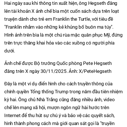
Hai ngày sau khi thông tin xuất hiện, ông Hegseth đăng
lên tài khoản X ảnh chế bìa một cuốn sách dựa trên loạt
truyện dành cho trẻ em Franklin the Turtle, với tiêu đề
"Franklin nhắm vào những kẻ khủng bố buôn ma túy".
Hình ảnh trên bìa là một chú rùa mặc quân phục Mỹ, đứng
trên trực thăng khai hỏa vào các xuồng có người phía
dưới.
Ảnh chế được Bộ trưởng Quốc phòng Pete Hegseth
đăng trên X ngày 30/11/2025. Ảnh: X/PeteHegseth
Đây là một ví dụ điển hình cho cách truyền thông của
chính quyền Tổng thống Trump trong năm đầu tiên nhiệm
kỳ hai. Ông chủ Nhà Trắng cũng đăng nhiều ảnh, video
chế lên mạng xã hội, mượn ngôn ngữ hài hước trên
Internet để thu hút sự chú ý và bảo vệ các quyết sách,
hình thành phong cách mà giới quan sát gọi là "truyền