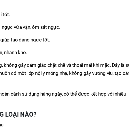
 tốt.
áo ngực vừa vặn, ôm sát ngực.
 giúp tạo dáng ngực tốt.
í, nhanh khô.
, không gây cảm giác chặt chẽ và thoải mái khi mặc. Đây là 
muốn có một lớp nội y mỏng nhẹ, không gây vướng víu, tạo c
hoàn cảnh sử dụng hàng ngày, có thể được kết hợp với nhiều
 LOẠI NÀO?
au: