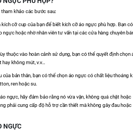
O NGỰC PHÙ HỢP?
ể tham khảo các bước sau:
kích cỡ cup của bạn để biết kích cỡ áo ngực phù hợp. Bạn có
o ngực hoặc nhờ nhân viên tư vấn tại các cửa hàng chuyên bá
ùy thuộc vào hoàn cảnh sử dụng, bạn có thể quyết định chọn 
hay không mút, v.v...
u của bản thân, bạn có thể chọn áo ngực có chất liệu thoáng kh
ton, ren hoặc su.
 áo ngực, hãy đảm bảo rằng nó vừa vặn, không quá chặt hoặc
ũng phải cung cấp độ hỗ trợ cần thiết mà không gây đau hoặc
O NGỰC