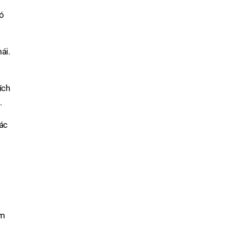
có
ái.
ích
.
các
ảm