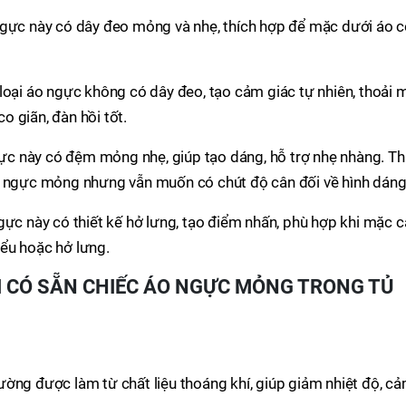
ngực này có dây đeo mỏng và nhẹ, thích hợp để mặc dưới áo 
 loại áo ngực không có dây đeo, tạo cảm giác tự nhiên, thoải m
o giãn, đàn hồi tốt.
ực này có đệm mỏng nhẹ, giúp tạo dáng, hỗ trợ nhẹ nhàng. Th
 ngực mỏng nhưng vẫn muốn có chút độ cân đối về hình dáng
gực này có thiết kế hở lưng, tạo điểm nhấn, phù hợp khi mặc 
iểu hoặc hở lưng.
I CÓ SẴN CHIẾC ÁO NGỰC MỎNG TRONG TỦ
ng được làm từ chất liệu thoáng khí, giúp giảm nhiệt độ, c