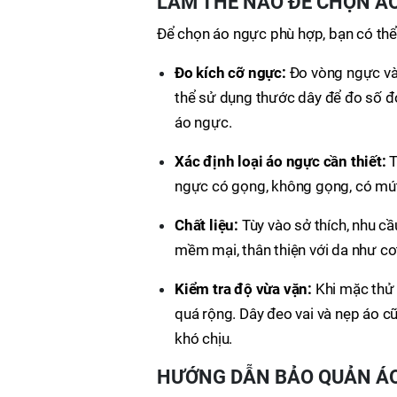
LÀM THẾ NÀO ĐỂ CHỌN Á
Để chọn áo ngực phù hợp, bạn có th
Đo kích cỡ ngực:
Đo vòng ngực và 
thể sử dụng thước dây để đo số đ
áo ngực.
Xác định loại áo ngực cần thiết:
T
ngực có gọng, không gọng, có mút 
Chất liệu:
Tùy vào sở thích, nhu cầ
mềm mại, thân thiện với da như cot
Kiểm tra độ vừa vặn:
Khi mặc thử
quá rộng. Dây đeo vai và nẹp áo c
khó chịu.
HƯỚNG DẪN BẢO QUẢN Á