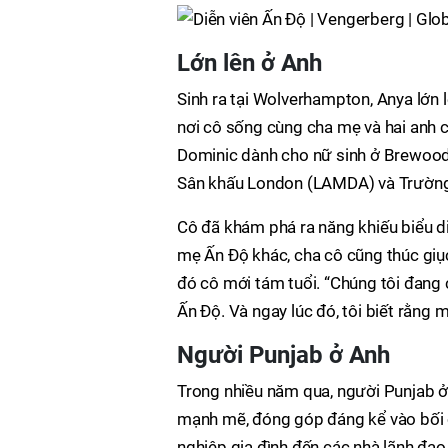
Lớn lên ở Anh
Sinh ra tại Wolverhampton, Anya lớn 
nơi cô sống cùng cha mẹ và hai anh 
Dominic dành cho nữ sinh ở Brewood,
Sân khấu London (LAMDA) và Trường 
Cô đã khám phá ra năng khiếu biểu d
mẹ Ấn Độ khác, cha cô cũng thúc giụ
đó cô mới tám tuổi. “Chúng tôi đang 
Ấn Độ. Và ngay lúc đó, tôi biết rằng m
Người Punjab ở Anh
Trong nhiều năm qua, người Punjab ở 
mạnh mẽ, đóng góp đáng kể vào bối cả
nghiệp gia đình đến các nhà lãnh đạo 