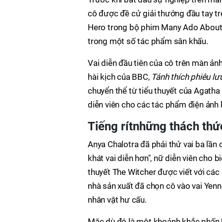
cô được đề cử giải thưởng đầu tay trê
Hero trong bộ phim Many Ado About N
trong một số tác phẩm sân khấu.
Vai diễn đầu tiên của cô trên màn ản
hài kịch của BBC,
Tánh thích phiêu lư
chuyển thể từ tiểu thuyết của Agatha
diễn viên cho các tác phẩm điện ảnh 
Tiếng rít
những thách thứ
Anya Chalotra đã phải thử vai ba lần c
khát vai diễn hơn", nữ diễn viên cho b
thuyết The Witcher được viết với các n
nhà sản xuất đã chọn cô vào vai Yenn
nhân vật hư cấu.
Mặc dù đó là một khoảnh khắc phấn kh