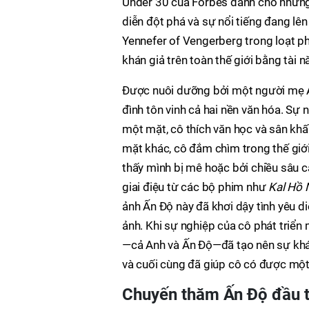
Under 30 của Forbes dành cho những 
diễn đột phá và sự nổi tiếng đang lên
Yennefer of Vengerberg trong loạt ph
khán giả trên toàn thế giới bằng tài 
Được nuôi dưỡng bởi một người mẹ An
đình tôn vinh cả hai nền văn hóa. Sự 
một mặt, cô thích văn học và sân khấ
mặt khác, cô đắm chìm trong thế giớ
thấy mình bị mê hoặc bởi chiều sâu 
giai điệu từ các bộ phim như
Kal Hồ 
ảnh Ấn Độ này đã khơi dậy tình yêu d
ảnh. Khi sự nghiệp của cô phát triể
—cả Anh và Ấn Độ—đã tạo nên sự khác
và cuối cùng đã giúp cô có được một 
Chuyến thăm Ấn Độ đầu t