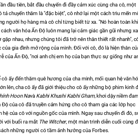
n đầu tiên, bắt đầu chuyến đi đầy cảm xúc cùng cha cô, một
tả chuyến thăm là "đặc biệt", cô nhớ lại một cách trìu mến m
ững người họ hàng mà cô chỉ từng biết từ xa. "Nó hoàn toàn kh
 về cách văn hóa Ấn Độ luôn mang lại cảm giác gần gũi nhưng xa
gặp nhau, nhưng chúng tôi đã trở nên thân thiết rất nhanh", c
 của gia đình mở rộng của mình. Đối với cô, đó là hiện thân củ
rễ của Ấn Độ, "nơi anh chị em họ của bạn thực sự giống như a
để cô ấy đến thăm quê hương của cha mình, mối quan hệ văn h
ớn lên, cha cô ấy đã giới thiệu cho cô ấy những bộ phim kinh 
hính Hoon Na
và
Kabhi Khushi Kabhi Gham
, khơi dậy niềm đa
 Độ của cô đã truyền cảm hứng cho cô tham gia các lớp học
ên hệ của cô với nguồn gốc của mình. Ngay sau chuyến đi đó, s
i với buổi ra mắt
The Witcher
, một màn trình diễn cuối cùng 
sách những người có tầm ảnh hưởng của Forbes.