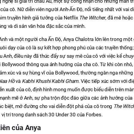
nghệ sĩ giải trí châu Âu, một sự công nhận cho những màn tr
 của cô. Nữ diễn viên người Anh-Ấn Độ, nổi tiếng nhất với vai d
im truyền hình giả tưởng của Netflix
The Witcher
, đã mê hoặc
năng và di sản văn hóa đặc sắc của mình.
h và một người cha Ấn Độ, Anya Chalotra lớn lên trong một 
nuôi dạy của cô là sự kết hợp phong phú của các truyền thống;
u Anh, điều này đã thúc đẩy sự say mê của cô với việc kể chuy
i Bollywood thông qua ảnh hưởng của cha cô. Từ khi còn nhỏ,
cảm xúc và sự hùng vĩ của Bollywood, thường ngân nga những
Naa Hồ
và
Kabhi Khushi Kabhi Gham
. Việc tiếp xúc sớm với đi
iễn xuất của cô, định hình mong muốn được biểu diễn trên mà
n mạnh mẽ ở Anh, sự pha trộn độc đáo giữa các ảnh hưởng của
 biệt, mở đường cho vai diễn đột phá của cô trong
The Witc
vị trí trong danh sách 30 Under 30 của Forbes.
iên của Anya