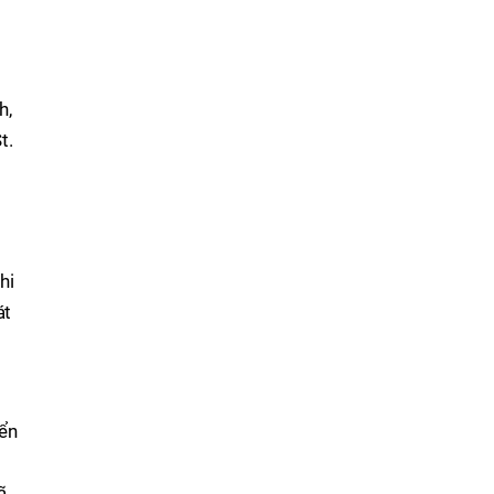
h,
t.
hi
át
iển
ã