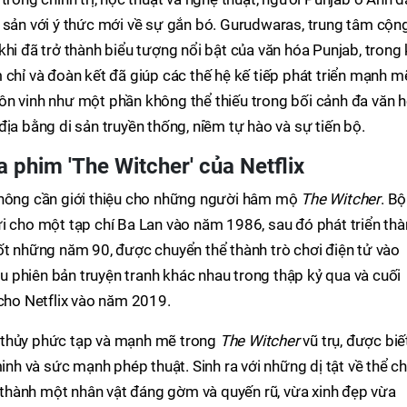
i sản với ý thức mới về sự gắn bó. Gurudwaras, trung tâm cộn
hi đã trở thành biểu tượng nổi bật của văn hóa Punjab, trong 
 chỉ và đoàn kết đã giúp các thế hệ kế tiếp phát triển mạnh m
ôn vinh như một phần không thể thiếu trong bối cảnh đa văn 
ịa bằng di sản truyền thống, niềm tự hào và sự tiến bộ.
 phim 'The Witcher' của Netflix
không cần giới thiệu cho những người hâm mộ
The Witcher
. Bộ
i cho một tạp chí Ba Lan vào năm 1986, sau đó phát triển th
ốt những năm 90, được chuyển thể thành trò chơi điện tử vào
 phiên bản truyện tranh khác nhau trong thập kỷ qua và cuối
 cho Netflix vào năm 2019.
 thủy phức tạp và mạnh mẽ trong
The Witcher
vũ trụ, được biế
minh và sức mạnh phép thuật. Sinh ra với những dị tật về thể c
ến thành một nhân vật đáng gờm và quyến rũ, vừa xinh đẹp vừa