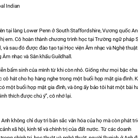
lên tại làng Lower Penn ở South Staffordshire, Vương quốc An
chị em. Cô hoàn thành chương trình học tại Trường ngữ pháp S
 và sau đó được đào tạo tại Học viện Âm nhạc và Nghệ thuật
Âm nhạc và Sân khấu Guildhall.
iễn bẩm sinh của mình từ khi còn nhỏ. Giống như mọi bậc cha
c cô hát cho họ hàng nghe trong một buổi họp mặt gia đình. K
có một buổi họp mặt gia đình, và ông ấy bảo tôi hát một bài h
ình thích được chú ý”, cô nhớ lại.
Anh không chỉ duy trì bản sắc văn hóa của họ mà còn phát tr
nh xã hội, kinh tế và chính trị của đất nước. Từ các doanh
trong chính trị, học thuật và nghệ thuật, người Punjab ở Anh đ