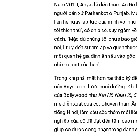
Năm 2019, Anya đã đến thăm Ấn Độ lầ
người bản xứ Pathankot ở Punjab. Mô 
liên hệ ngay lập tức của mình với nh
tôi thích thú", cô chia sẻ, suy ngẫm
cách. "Mặc dù chúng tôi chưa bao giờ 
nói, lưu ý đến sự ấm áp và quen thuộc
mối quan hệ gia đình ăn sâu vào gốc 
chị em ruột của bạn".
Trong khi phải mất hơn hai thập kỷ 
của Anya luôn được nuôi dưỡng. Khi l
của Bollywood như
Kal Hồ Naa Hồ
,
C
mê diễn xuất của cô. Chuyến thăm Ấn
tiếng Hindi, làm sâu sắc thêm mối li
nghiệp của cô đã đạt đến tầm cao mớ
giúp cô được công nhận trong danh 