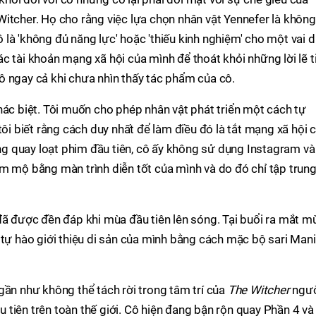
itcher. Họ cho rằng việc lựa chọn nhân vật Yennefer là không
là 'không đủ năng lực' hoặc 'thiếu kinh nghiệm' cho một vai d
c tài khoản mạng xã hội của mình để thoát khỏi những lời lẽ t
ô ngay cả khi chưa nhìn thấy tác phẩm của cô.
hác biệt. Tôi muốn cho phép nhân vật phát triển một cách tự
tôi biết rằng cách duy nhất để làm điều đó là tắt mạng xã hội 
áng quay loạt phim đầu tiên, cô ấy không sử dụng Instagram và
m mộ bằng màn trình diễn tốt của mình và do đó chỉ tập trun
đã được đền đáp khi mùa đầu tiên lên sóng. Tại buổi ra mắt m
 tự hào giới thiệu di sản của mình bằng cách mặc bộ sari Man
gần như không thể tách rời trong tâm trí của
The Witcher
ngư
tiên trên toàn thế giới. Cô hiện đang bận rộn quay Phần 4 và 