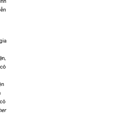
ình
iễn
gia
ện,
 cô
ện
n
 cô
her