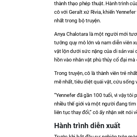
thành thạo phép thuật. Hành trình c
cô với Geralt xứ Rivia, khiến Yennef
nhất trong bộ truyện.
Anya Chalotara là một người mới tươn
tưởng quy mô lớn và nam diễn viên xuấ
vật lộn dưới sức nặng của di sản vai 
hồn vào nhân vật phù thủy cổ đại mà 
Trong truyện, cô là thành viên trẻ n
mẽ nhất, tiêu diệt quái vật, cứu sống
“Yennefer đã gần 100 tuổi, vì vậy tôi 
nhiều thế giới và một người đang tìm 
liên tục thay đổi,” cô ấy nhận xét nói 
Hành trình diễn xuất
Trước khi bắt đầu sự nghiệp trên mà