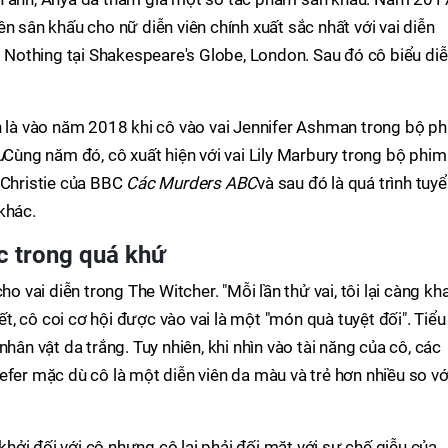
n sân khấu cho nữ diễn viên chính xuất sắc nhất với vai diễn
othing tại Shakespeare's Globe, London. Sau đó cô biểu di
h là vào năm 2018 khi cô vào vai Jennifer Ashman trong bộ p
u
Cùng năm đó, cô xuất hiện với vai Lily Marbury trong bộ phim
 Christie của BBC
Các Murders ABC
và sau đó là quá trình tuy
khác.
c trong quá khứ
ho vai diễn trong The Witcher. "Mỗi lần thử vai, tôi lại càng kh
iết, cô coi cơ hội được vào vai là một "món quà tuyệt đối". Tiểu
hân vật da trắng. Tuy nhiên, khi nhìn vào tài năng của cô, các
efer mặc dù cô là một diễn viên da màu và trẻ hơn nhiều so vớ
ởi đối với cô nhưng cô lại phải đối mặt với sự chế giễu của