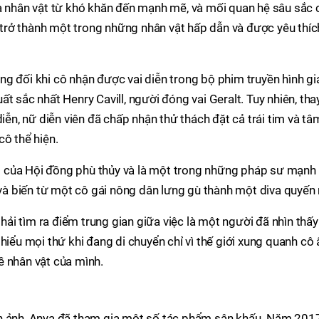
ủa nhân vật từ khó khăn đến mạnh mẽ, và mối quan hệ sâu sắc 
er trở thành một trong những nhân vật hấp dẫn và được yêu thíc
g đối khi cô nhận được vai diễn trong bộ phim truyền hình gi
t sắc nhất Henry Cavill, người đóng vai Geralt. Tuy nhiên, thay
diễn, nữ diễn viên đã chấp nhận thử thách đặt cả trái tim và tâ
cô thể hiện.
hất của Hội đồng phù thủy và là một trong những pháp sư mạnh
 và biến từ một cô gái nông dân lưng gù thành một diva quyến 
phải tìm ra điểm trung gian giữa việc là một người đã nhìn thấy
hiểu mọi thứ khi đang di chuyển chỉ vì thế giới xung quanh cô 
về nhân vật của mình.
n ảnh, Anya đã tham gia một số tác phẩm sân khấu. Năm 2017