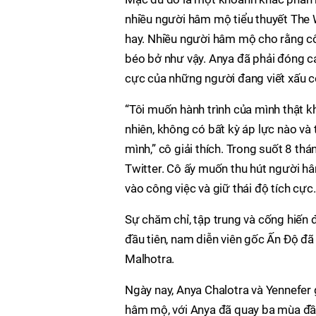
nhiều người hâm mộ tiểu thuyết The W
hay. Nhiều người hâm mộ cho rằng cô 
béo bở như vậy. Anya đã phải đóng cá
cực của những người đang viết xấu c
“Tôi muốn hành trình của mình thật k
nhiên, không có bất kỳ áp lực nào và 
mình,” cô giải thích. Trong suốt 8 th
Twitter. Cô ấy muốn thu hút người hâ
vào công việc và giữ thái độ tích cực.
Sự chăm chỉ, tập trung và cống hiến 
đầu tiên, nam diễn viên gốc Ấn Độ đã
Malhotra.
Ngày nay, Anya Chalotra và Yennefer 
hâm mộ, với Anya đã quay ba mùa đầu 