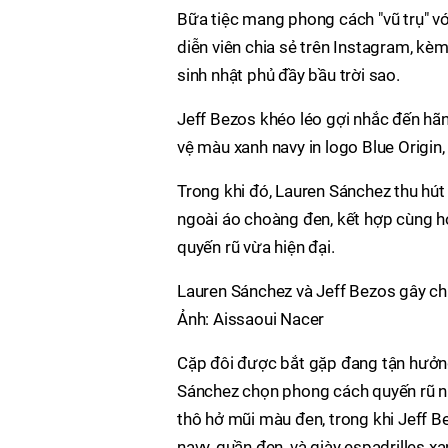
Bữa tiệc mang phong cách "vũ trụ" v
diễn viên chia sẻ trên Instagram, kè
sinh nhật phủ đầy bầu trời sao.
Jeff Bezos khéo léo gợi nhắc đến hã
vệ màu xanh navy in logo Blue Origin
Trong khi đó, Lauren Sánchez thu hút
ngoài áo choàng đen, kết hợp cùng ho
quyến rũ vừa hiện đại.
Lauren Sánchez và Jeff Bezos gây chú
Ảnh: Aissaoui Nacer
Cặp đôi được bắt gặp đang tận hưởng
Sánchez chọn phong cách quyến rũ như
thô hở mũi màu đen, trong khi Jeff Be
navy, quần đen, và giày espadrilles 