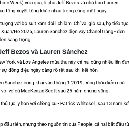
ashion Week) vừa qua, tỉ phú Jeff Bezos và nhà báo Lauren
hục tông xuyệt tông khác nhau trong cùng một ngày.
 tượng với bộ suit xám đôi lịch lãm. Chỉ vài giờ sau, họ tiếp tục
l Xuân/Hè 2026, Lauren Sánchez diện váy Chanel trắng - đen
đen sang trọng.
 Jeff Bezos và Lauren Sánchez
New York và Los Angeles mùa thu này, cả hai cũng nhiều lần đư
 sự đồng điệu ngày càng rõ rệt sau khi kết hôn.
en Sánchez công khai vào tháng 1-2019, cùng thời điểm nhà
ôn với vợ cũ MacKenzie Scott sau 25 năm chung sống.
thủ tục ly hôn với chồng cũ - Patrick Whitesell, sau 13 năm kế
p đầu tiên, nhưng theo nguồn tin của People, cả hai bắt đầu t