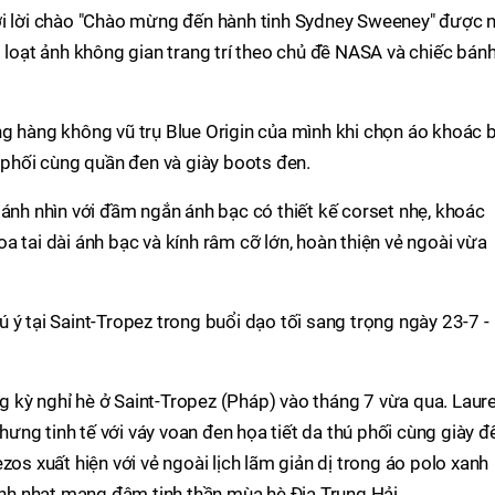
ới lời chào "Chào mừng đến hành tinh Sydney Sweeney" được 
m loạt ảnh không gian trang trí theo chủ đề NASA và chiếc bán
ng hàng không vũ trụ Blue Origin của mình khi chọn áo khoác 
, phối cùng quần đen và giày boots đen.
 ánh nhìn với đầm ngắn ánh bạc có thiết kế corset nhẹ, khoác
a tai dài ánh bạc và kính râm cỡ lớn, hoàn thiện vẻ ngoài vừa
 ý tại Saint-Tropez trong buổi dạo tối sang trọng ngày 23-7 -
 kỳ nghỉ hè ở Saint-Tropez (Pháp) vào tháng 7 vừa qua. Laur
ng tinh tế với váy voan đen họa tiết da thú phối cùng giày đ
zos xuất hiện với vẻ ngoài lịch lãm giản dị trong áo polo xanh
xanh nhạt mang đậm tinh thần mùa hè Địa Trung Hải.