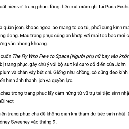
ất hiện với trang phục đồng điệu màu xám ghi tại Paris Fash
 quần jean, khoác ngoài áo măng tô có túi, phối cùng kính m
ăng động. Màu trang phục cũng ăn khớp với mái tóc bạc mới 
hưng vẫn phóng khoáng.
ả cuốn
The Fly Who Flew to Space (Người phụ nữ bay vào khô
bị trang phục, gây chú ý với bộ suit kẻ caro cổ điển của John
lum và chân váy bút chì. Giống như chồng, cô cũng đeo kính
n hình ảnh thanh lịch và quyền lực.
hez trong trang phục lấy cảm hứng từ vũ trụ tại tiệc sinh nhậ
eDirect
ện trang phục chủ đề không gian khi tham dự tiệc sinh nhật l
Sydney Sweeney vào tháng 9.