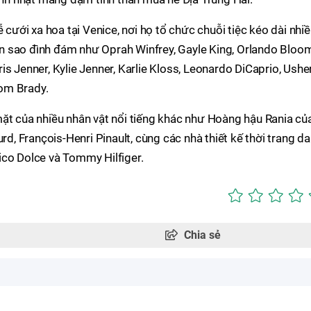
 cưới xa hoa tại Venice, nơi họ tổ chức chuỗi tiệc kéo dài nhi
 sao đình đám như Oprah Winfrey, Gayle King, Orlando Bloom
s Jenner, Kylie Jenner, Karlie Kloss, Leonardo DiCaprio, Usher
om Brady.
mặt của nhiều nhân vật nổi tiếng khác như Hoàng hậu Rania củ
urd, François-Henri Pinault, cùng các nhà thiết kế thời trang d
ico Dolce và Tommy Hilfiger.
Chia sẻ