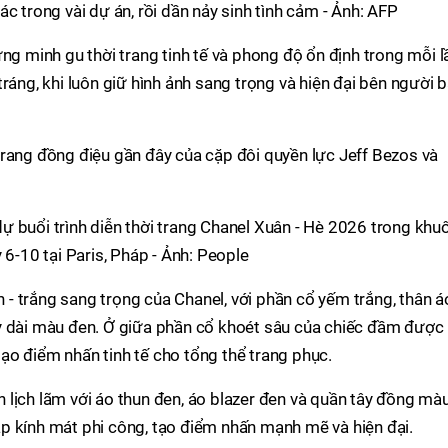
c trong vài dự án, rồi dần nảy sinh tình cảm - Ảnh: AFP
ng minh gu thời trang tinh tế và phong độ ổn định trong mỗi l
ráng, khi luôn giữ hình ảnh sang trọng và hiện đại bên người 
trang đồng điệu gần đây của cặp đôi quyền lực Jeff Bezos và
ự buổi trình diễn thời trang Chanel Xuân - Hè 2026 trong khu
 6-10 tại Paris, Pháp - Ảnh: People
- trắng sang trọng của Chanel, với phần cổ yếm trắng, thân á
y dài màu đen. Ở giữa phần cổ khoét sâu của chiếc đầm được
ạo điểm nhấn tinh tế cho tổng thể trang phục.
lịch lãm với áo thun đen, áo blazer đen và quần tây đồng màu
p kính mát phi công, tạo điểm nhấn mạnh mẽ và hiện đại.