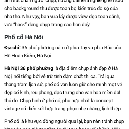
ảnh sát chân người chụp, hướng camera nghiêng lên sao
cho background thu được toàn bộ kiến trúc đồ sộ của
nhà thờ. Như vậy, bạn vừa lấy được view đẹp toàn cảnh,
vừa “hack” dáng chụp trông cao hơn đấy!
Phố cổ Hà Nội
Địa chỉ:
36 phố phường nằm ở phía Tây và phía Bắc của
Hồ Hoàn Kiếm, Hà Nội.
Hà Nội 36 phố phường
là địa điểm chụp ảnh đẹp ở Hà
Nội, nổi tiếng bởi vẻ trữ tình đậm chất thi ca. Trải qua
thăng trầm lịch sử, phố cổ vẫn luôn giữ cho mình một vẻ
đẹp cổ kính, rêu phong, đặc trưng cho văn hóa miền đất
thủ đô. Chụp hình ở phố cổ, phù hợp nhất là concept
vintage cổ điển kết hợp trang phục nhẹ nhàng, lịch thiệp.
Phố cổ là khu vực đông người qua lại, bạn nên tránh chụp