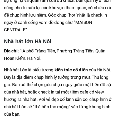
sự ủng hộ và quan tâm của du khách, ban quản lý di tích
cũng cho tu sửa lại các khu vực tham quan, có nhiều nơi
để chụp hình lưu niệm. Góc chụp “hot”nhất là check in
ngay ở cánh cổng vòm đề dòng chữ “MAISON
CENTRALE”.
Nhà hát lớn Hà Nội
Địa chỉ:
1A phố Tràng Tiền, Phường Tràng Tiền, Quận
Hoàn Kiếm, Hà Nội.
Nhà hát Lớn là biểu tượng
kiến trúc cổ điển
của Hà Nội.
Đây là địa điểm chụp hình lý tưởng trong mùa Thu lộng
gió. Bạn có thể chọn góc chụp ngay giữa mặt tiền đồ sộ
của nhà hát, hoặc check in tại một tiệm cafe có view
hướng ra nhà hát. Với vẻ đẹp cổ kính sẵn có, chụp hình ở
nhà hát Lớn sẽ “thả hồn thơ mộng” vào từng khung hình
của bạn.