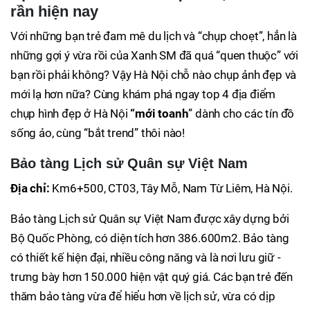
rần hiện nay
Với những bạn trẻ đam mê du lịch và “chụp choẹt”, hẳn là
những gợi ý vừa rồi của Xanh SM đã quá “quen thuộc” với
bạn rồi phải không? Vậy Hà Nội chỗ nào chụp ảnh đẹp và
mới lạ hơn nữa? Cùng khám phá ngay top 4 địa điểm
chụp hình đẹp ở Hà Nội
“mới toanh
” dành cho các tín đồ
sống ảo, cùng “bắt trend” thôi nào!
Bảo tàng Lịch sử Quân sự Việt Nam
Địa chỉ:
Km6+500, CT03, Tây Mỗ, Nam Từ Liêm, Hà Nội.
Bảo tàng Lịch sử Quân sự Việt Nam được xây dựng bởi
Bộ Quốc Phòng, có diện tích hơn 386.600m2. Bảo tàng
có thiết kế hiện đại, nhiều công năng và là nơi lưu giữ -
trưng bày hơn 150.000 hiện vật quý giá. Các bạn trẻ đến
thăm bảo tàng vừa để hiểu hơn về lịch sử, vừa có dịp