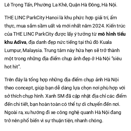
Lê Trọng Tấn, Phường La Khê, Quận Hà Đông, Hà Nội.
THE LINC ParkCity Hanoi là khu phức hợp giải trí, ẩm
thực, mua sắm sầm uất và mới nhất năm 2024. Kiến trúc
của THE LINC ParkCity được lấy ý tưởng từ
mô hình tiểu
khu Adiva
, địa danh đẹp nức tiếng tại thủ đô Kuala
Lumpur, Malaysia. Trung tâm này hứa hẹn sẽ trở thành
một trong những địa điểm chụp ảnh đẹp ở Hà Nội “siêu
hot hit”.
Trên đây là tổng hợp những địa điểm chụp ảnh Hà Nội
theo concept, giúp bạn dễ dàng lựa chọn nơi phù hợp với
sở thích chụp hình. Xanh SM đã cập nhật địa chỉ các điểm
đến chi tiết, bạn hoàn toàn có thể tự di chuyển đến nơi.
Ngoài ra, xu hướng đi xe công nghệ quanh Hà Nội đang
trở nên phổ biến vì sự thuận tiện, nhanh chóng.