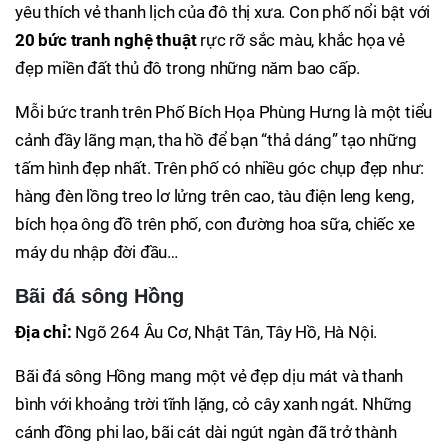
yêu thích vẻ thanh lịch của đô thị xưa. Con phố nổi bật với
20 bức tranh nghệ thuật
rực rỡ sắc màu, khắc họa vẻ
đẹp miền đất thủ đô trong những năm bao cấp.
Mỗi bức tranh trên Phố Bích Họa Phùng Hưng là một tiểu
cảnh đầy lãng mạn, tha hồ để bạn “thả dáng” tạo những
tấm hình đẹp nhất. Trên phố có nhiều góc chụp đẹp như:
hàng đèn lồng treo lơ lửng trên cao, tàu điện leng keng,
bích họa ông đồ trên phố, con đường hoa sữa, chiếc xe
máy du nhập đời đầu…
Bãi đá sông Hồng
Địa chỉ:
Ngõ 264 Âu Cơ, Nhật Tân, Tây Hồ, Hà Nội.
Bãi đá sông Hồng mang một vẻ đẹp dịu mát và thanh
bình với khoảng trời tĩnh lặng, cỏ cây xanh ngát. Những
cánh đồng phi lao, bãi cát dài ngút ngàn đã trở thành