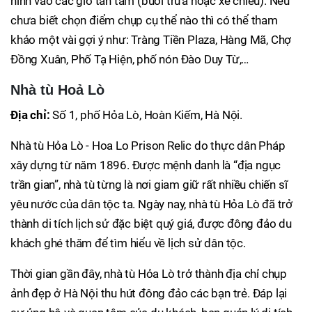
hình vào các giờ tan tầm (buổi trưa hoặc xế chiều). Nếu
chưa biết chọn điểm chụp cụ thể nào thì có thể tham
khảo một vài gợi ý như: Tràng Tiền Plaza, Hàng Mã, Chợ
Đồng Xuân, Phố Tạ Hiện, phố nón Đào Duy Từ,…
Nhà tù Hoả Lò
Địa chỉ:
Số 1, phố Hỏa Lò, Hoàn Kiếm, Hà Nội.
Nhà tù Hỏa Lò - Hoa Lo Prison Relic do thực dân Pháp
xây dựng từ năm 1896. Được mệnh danh là “địa ngục
trần gian”, nhà tù từng là nơi giam giữ rất nhiều chiến sĩ
yêu nước của dân tộc ta. Ngày nay, nhà tù Hỏa Lò đã trở
thành di tích lịch sử đặc biệt quý giá, được đông đảo du
khách ghé thăm để tìm hiểu về lịch sử dân tộc.
Thời gian gần đây, nhà tù Hỏa Lò trở thành địa chỉ chụp
ảnh đẹp ở Hà Nội thu hút đông đảo các bạn trẻ. Đáp lại