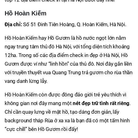
Hồ Hoàn Kiếm
Địa chỉ:
Số 51 Đinh Tiên Hoàng, Q. Hoàn Kiếm, Hà Nội.
Hồ Hoàn Kiếm hay Hồ Gươm là hồ nước ngọt lớn nằm
ngay trung tâm thủ đô Hà Nội, với tổng diện tích khoảng
12ha. Trong số các địa điểm check in đẹp ở Hà Nội, Hồ
Gươm được ví như “linh hồn” của thủ đô. Nơi đây gắn liền
với truyền thuyết vua Quang Trung trả gươm cho rùa thần
vang danh lừng lẫy.
Hồ Hoàn Kiếm còn được đông đảo giới trẻ yêu thích vì
không gian nơi đây mang một
nét đẹp trữ tình rất riêng
.
Chỉ cần quay lưng về mặt hồ, tạo dáng đơn giản, lấy
background tháp Rùa ở xa xa là bạn đã có một tấm hình
“cực chill” bên Hồ Gươm rồi đấy!