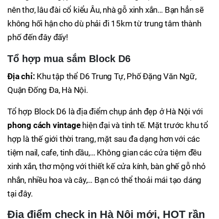
nên thơ, lâu đài cổ kiểu Âu, nhà gỗ xinh xắn… Bạn hẳn sẽ
không hối hận cho dù phải đi 15km từ trung tâm thành
phố đến đây đấy!
Tổ hợp mua sắm Block D6
Địa chỉ:
Khu tập thể D6 Trung Tự, Phố Đặng Văn Ngữ,
Quận Đống Đa, Hà Nội.
Tổ hợp Block D6 là địa điểm chụp ảnh đẹp ở Hà Nội với
phong cách vintage
hiện đại và tinh tế. Mặt trước khu tổ
hợp là thế giới thời trang, mặt sau đa dạng hơn với các
tiệm nail, cafe, tinh dầu,… Không gian các cửa tiệm đều
xinh xắn, thơ mộng với thiết kế cửa kính, bàn ghế gỗ nhỏ
nhắn, nhiều hoa và cây,… Bạn có thể thoải mái tạo dáng
tại đây.
Địa điểm check in Hà Nội mới, HOT rần