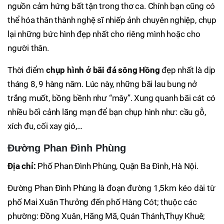
nguồn cảm hứng bất tận trong thơ ca. Chính bạn cũng có
thể hóa thân thành nghệ sĩ nhiếp ảnh chuyên nghiệp, chụp
lại những bức hình đẹp nhất cho riêng mình hoặc cho
người thân.
Thời điểm
chụp hình ở bãi đá sông Hồng
đẹp nhất là dịp
tháng 8, 9 hàng năm. Lúc này, những bãi lau bung nở
trắng muốt, bồng bềnh như “mây”. Xung quanh bãi cát có
nhiều bối cảnh lãng mạn để bạn chụp hình như: cầu gỗ,
xích đu, cối xay gió,…
Đường Phan Đình Phùng
Địa chỉ:
Phố Phan Đình Phùng, Quận Ba Đình, Hà Nội.
Đường Phan Đình Phùng là đoạn đường 1,5km kéo dài từ
phố Mai Xuân Thưởng đến phố Hàng Cót; thuộc các
phường: Đồng Xuân, Hãng Mã, Quán Thánh,Thụy Khuê;