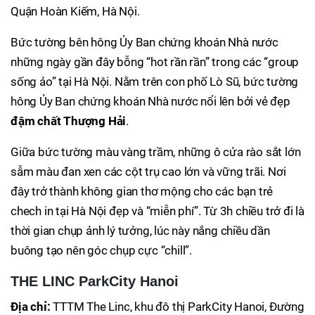
Quận Hoàn Kiếm, Hà Nội.
Bức tường bên hông Ủy Ban chứng khoán Nhà nước
những ngày gần đây bỗng “hot rần rần” trong các “group
sống ảo” tại Hà Nội. Nằm trên con phố Lò Sũ, bức tường
hông Ủy Ban chứng khoán Nhà nước nổi lên bởi vẻ đẹp
đậm chất Thượng Hải
.
Giữa bức tường màu vàng trầm, những ô cửa rào sắt lớn
sẫm màu đan xen các cột trụ cao lớn và vững trãi. Nơi
đây trở thành không gian thơ mộng cho các bạn trẻ
chech in tại Hà Nội đẹp và “miễn phí”. Từ 3h chiều trở đi là
thời gian chụp ảnh lý tưởng, lúc này nắng chiều dần
buông tạo nên góc chụp cực “chill”.
THE LINC ParkCity Hanoi
Địa chỉ:
TTTM The Linc, khu đô thị ParkCity Hanoi, Đường