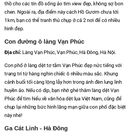
thồ cho các tín đồ sống ảo tìm view đẹp, không sợ bon
chen. Ngoài ra, địa điểm này cách Hồ Gươm chưa tới
1km, bạn có thể tranh thủ chụp ở cả 2 nơi để có nhiều
hình đẹp.
Con đường ô làng Vạn Phúc
Địa chỉ:
Làng Vạn Phúc, Vạn Phúc, Hà Đông, Hà Nội.
Con phố ở làng dệt tơ tằm Vạn Phúc đẹp nức tiếng với
trang trí từ hàng nghìn chiếc ô nhiều màu sắc. Khung
cảnh buổi tối càng lộng lẫy hơn trong ánh đèn lung linh
huyền ảo. Nếu có dịp, bạn nhớ ghé thăm làng dệt Vạn
Phúc để tìm hiểu về văn hóa dệt lụa Việt Nam, cũng để
chụp lại những bức hình lãng mạn giữa con phố đặc biệt
này nhé!
Ga Cát Linh - Hà Đông