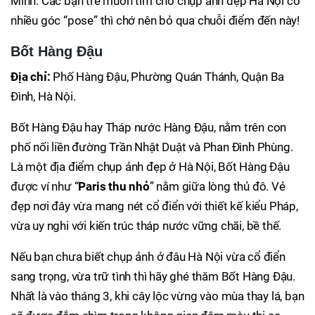
Minh. Các bạn trẻ muốn tìm chỗ chụp ảnh đẹp Hà Nội có
nhiều góc “pose” thì chớ nên bỏ qua chuỗi điểm đến này!
Bốt Hàng Đậu
Địa chỉ:
Phố Hàng Đậu, Phường Quán Thánh, Quận Ba
Đình, Hà Nội.
Bốt Hàng Đậu hay Tháp nước Hàng Đậu, nằm trên con
phố nối liền đường Trần Nhật Duật và Phan Đình Phùng.
Là một địa điểm chụp ảnh đẹp ở Hà Nội, Bốt Hàng Đậu
được ví như “
Paris thu nhỏ
” nằm giữa lòng thủ đô. Vẻ
đẹp nơi đây vừa mang nét cổ điển với thiết kế kiểu Pháp,
vừa uy nghi với kiến trúc tháp nước vững chãi, bề thế.
Nếu bạn chưa biết chụp ảnh ở đâu Hà Nội vừa cổ điển
sang trọng, vừa trữ tình thì hãy ghé thăm Bốt Hàng Đậu.
Nhất là vào tháng 3, khi cây lộc vừng vào mùa thay lá, bạn