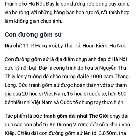
thành phố Hà Nội. Đây là con đường rợp bóng cây xanh,
vỉa hè rộng với những hàng bán hoa rực rỡ, rất thích hợp
làm không gian chụp ảnh.
Con đường gốm sứ
Địa chỉ:
11 P. Hàng Vôi, Lý Thái Tổ, Hoàn Kiếm, Hà Nội.
Con đường gốm sứ là địa điểm chụp ảnh đẹp ở Hà Nội
cực kỳ nổi bật. Đây là công trình do họa sĩ Nguyễn Thu
Thủy lên ý tưởng để chào mừng đại lễ 1000 năm Thăng
Long. Bức tranh gốm sứ được hoàn thành với sự tham
gia của 20 họa sĩ Việt Nam, 15 họa sĩ quốc tế, hơn 500
bé thiếu nhi Việt Nam và Quốc tế chung tay thực hiện.
Tác phẩm là bức
tranh gốm dài nhất Thế Giới
chạy dài
qua các con phố từ An Dương Vương đến cửa khẩu Vạn
Kiếp. Chiều dài con đường gốm sứ lên tới 3.850m, tha