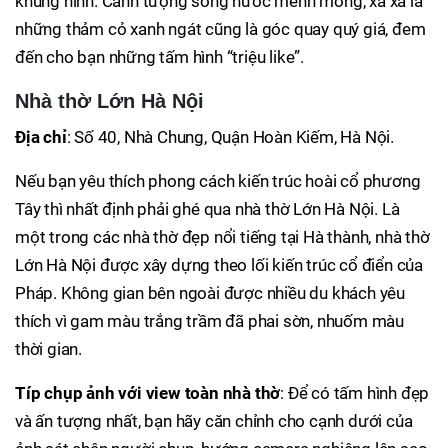
khung hình. Cảnh tượng sông nước mênh mông, xa xa là
những thảm cỏ xanh ngát cũng là góc quay quý giá, đem
đến cho bạn những tấm hình “triệu like”.
Nhà thờ Lớn Hà Nội
Địa chỉ
: Số 40, Nhà Chung, Quận Hoàn Kiếm, Hà Nội.
Nếu bạn yêu thích phong cách kiến trúc hoài cổ phương
Tây thì nhất định phải ghé qua nhà thờ Lớn Hà Nội. Là
một trong các nhà thờ đẹp nổi tiếng tại Hà thành, nhà thờ
Lớn Hà Nội được xây dựng theo lối kiến trúc cổ điển của
Pháp. Không gian bên ngoài được nhiều du khách yêu
thích vì gam màu trắng trầm đã phai sờn, nhuốm màu
thời gian.
Típ chụp ảnh với view toàn nhà thờ
: Để có tấm hình đẹp
và ấn tượng nhất, bạn hãy căn chỉnh cho cạnh dưới của