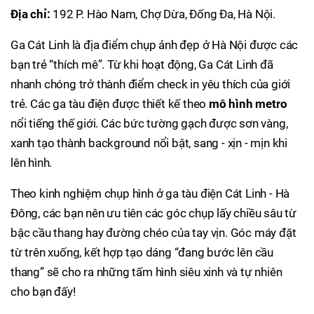
Địa chỉ:
192 P. Hào Nam, Chợ Dừa, Đống Đa, Hà Nội.
Ga Cát Linh là địa điểm chụp ảnh đẹp ở Hà Nội được các
bạn trẻ “thích mê”. Từ khi hoạt động, Ga Cát Linh đã
nhanh chóng trở thành điểm check in yêu thích của giới
trẻ. Các ga tàu điện được thiết kế theo
mô hình metro
nổi tiếng thế giới. Các bức tường gạch được sơn vàng,
xanh tạo thành background nổi bật, sang - xịn - mịn khi
lên hình.
Theo kinh nghiệm chụp hình ở ga tàu điện Cát Linh - Hà
Đông, các bạn nên ưu tiên các góc chụp lấy chiều sâu từ
bậc cầu thang hay đường chéo của tay vịn. Góc máy đặt
từ trên xuống, kết hợp tạo dáng “đang bước lên cầu
thang” sẽ cho ra những tấm hình siêu xinh và tự nhiên
cho bạn đấy!