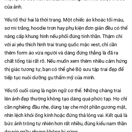
của ảnh.
Yếu tố thứ hai là thời trang. Một chiếc áo khoác tối màu,
sơ mi trắng, hoodie trơn hay phụ kiện đơn giản đều có thể
nâng cấp khung hình nếu phối đúng tinh thần. Thậm chí
với ai yêu thích hình trai trung quốc mặc vest, chỉ cần
thêm form áo vừa người và dáng đứng thẳng là đã ra
chất tổng tài rất rõ. Nếu muốn xem thêm nhiều cảm hứng
thị giác tương tự, bạn có thể ghé Bộ sưu tập trai đẹp để
tiếp tục nuôi dưỡng gu thẩm mỹ của mình.
Yếu tố cuối cùng là ngôn ngữ cơ thể. Những chàng trai
lên ảnh đẹp thường không tạo dáng quá phức tạp. Họ chỉ
cần nghiêng đầu nhẹ, dùng tay che một phần gương mặt,
nhìn lệch khỏi ống kính hoặc đứng thả lỏng vai. Kết quả là
bức ảnh trông tự nhiên hơn rất nhiều, đúng kiểu nam thần
douyin ngầu nhưng không bị cứng.