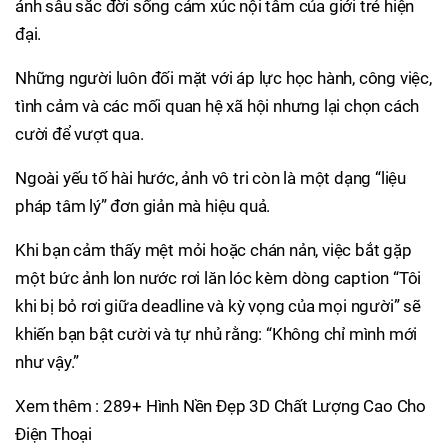
ánh sâu sắc đời sống cảm xúc nội tâm của giới trẻ hiện
đại.
Những người luôn đối mặt với áp lực học hành, công việc,
tình cảm và các mối quan hệ xã hội nhưng lại chọn cách
cười để vượt qua.
Ngoài yếu tố hài hước, ảnh vô tri còn là một dạng “liệu
pháp tâm lý” đơn giản mà hiệu quả.
Khi bạn cảm thấy mệt mỏi hoặc chán nản, việc bắt gặp
một bức ảnh lon nước rơi lăn lóc kèm dòng caption “Tôi
khi bị bỏ rơi giữa deadline và kỳ vọng của mọi người” sẽ
khiến bạn bật cười và tự nhủ rằng: “Không chỉ mình mới
như vậy.”
Xem thêm : 289+ Hình Nền Đẹp 3D Chất Lượng Cao Cho
Điện Thoại