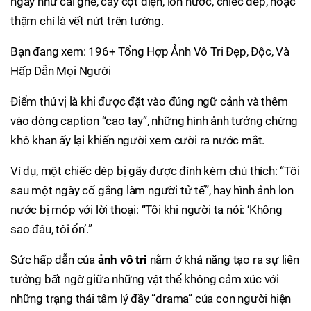
ngày như cái ghế, cây cột điện, lon nước, chiếc dép, hoặc
thậm chí là vết nứt trên tường.
Bạn đang xem: 196+ Tổng Hợp Ảnh Vô Tri Đẹp, Độc, Và
Hấp Dẫn Mọi Người
Điểm thú vị là khi được đặt vào đúng ngữ cảnh và thêm
vào dòng caption “cao tay”, những hình ảnh tưởng chừng
khô khan ấy lại khiến người xem cười ra nước mắt.
Ví dụ, một chiếc dép bị gãy được đính kèm chú thích: “Tôi
sau một ngày cố gắng làm người tử tế”, hay hình ảnh lon
nước bị móp với lời thoại: “Tôi khi người ta nói: ‘Không
sao đâu, tôi ổn’.”
Sức hấp dẫn của
ảnh vô tri
nằm ở khả năng tạo ra sự liên
tưởng bất ngờ giữa những vật thể không cảm xúc với
những trạng thái tâm lý đầy “drama” của con người hiện