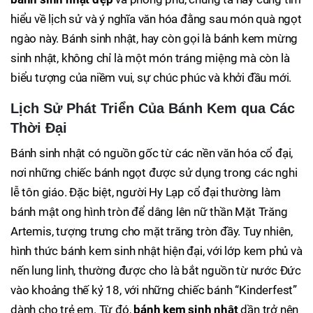
hiểu về lịch sử và ý nghĩa văn hóa đằng sau món quà ngọt
ngào này. Bánh sinh nhật, hay còn gọi là bánh kem mừng
sinh nhật, không chỉ là một món tráng miệng mà còn là
biểu tượng của niềm vui, sự chúc phúc và khởi đầu mới.
Lịch Sử Phát Triển Của Bánh Kem qua Các
Thời Đại
Bánh sinh nhật có nguồn gốc từ các nền văn hóa cổ đại,
nơi những chiếc bánh ngọt được sử dụng trong các nghi
lễ tôn giáo. Đặc biệt, người Hy Lạp cổ đại thường làm
bánh mật ong hình tròn để dâng lên nữ thần Mặt Trăng
Artemis, tượng trưng cho mặt trăng tròn đầy. Tuy nhiên,
hình thức bánh kem sinh nhật hiện đại, với lớp kem phủ và
nến lung linh, thường được cho là bắt nguồn từ nước Đức
vào khoảng thế kỷ 18, với những chiếc bánh “Kinderfest”
dành cho trẻ em. Từ đó,
bánh kem sinh nhật
dần trở nên