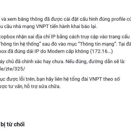
 và xem băng thông đã được cài đặt cấu hình đúng profile c
u cầu nhà mạng VNPT tiến hành khai báo lại.
topbox nhận sai địa chỉ IP bằng cách truy cập vào trang cấu
Thông tin hệ thống” sau đó vào mục “Thông tin mạng”. Tại đâ
pbox đã đúng dải IP do Modem cấp không (172.16...)
áy chủ đã chính xác hay chưa. Nếu đúng, đường dẫn sẽ là:
de/zte/325/
c được lỗi trên, bạn hãy liên hệ tổng đài VNPT theo số
ợc tư vấn, hỗ trợ sửa chữa.
bị từ chối