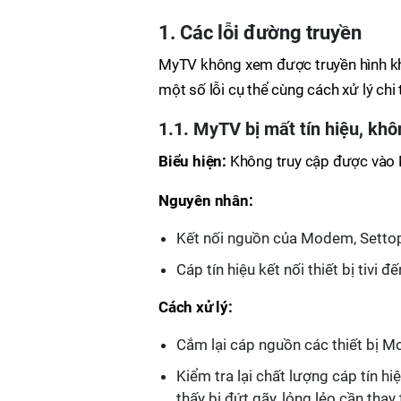
1. Các lỗi đường truyền
MyTV không xem được truyền hình khả
một số lỗi cụ thể cùng cách xử lý chi t
1.1. MyTV bị mất tín hiệu, kh
Biểu hiện:
Không truy cập được vào 
Nguyên nhân:
Kết nối nguồn của Modem, Settopb
Cáp tín hiệu kết nối thiết bị tivi
Cách xử lý:
Cắm lại cáp nguồn các thiết bị M
Kiểm tra lại chất lượng cáp tín hi
thấy bị đứt gãy, lỏng lẻo cần thay