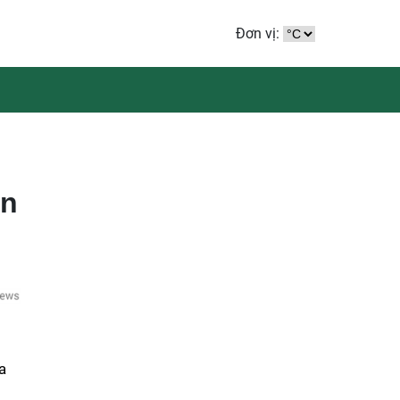
Đơn vị:
ền
a