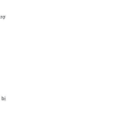
trợ
 bị