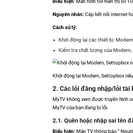
Biểu hiện
: Màn hình tivi hiển thị lỗi 
Nguyên nhân:
Cáp kết nối internet
Cách xử lý:
Khởi động lại các thiết bị: Mode
Kiểm tra chất lượng của Modem, 
Khởi động lại Modem, Settopbox nế
2. Các lỗi đăng nhập/lỗi tà
MyTV không xem được truyền hình có
MyTV của bạn đang bị lỗi.
2.1. Quên hoặc nhập sai tên 
Biểu hiện:
Màn TV thông báo “ Người