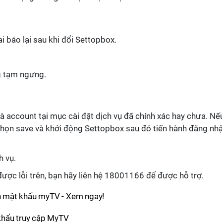
i báo lại sau khi đổi Settopbox.
g tạm ngưng.
à account tại mục cài đặt dịch vụ đã chính xác hay chưa. Nế
 chọn save và khởi động Settopbox sau đó tiến hành đăng nh
 vụ.
ợc lỗi trên, bạn hãy liên hệ 18001166 để được hỗ trợ.
ên mật khẩu myTV - Xem ngay!