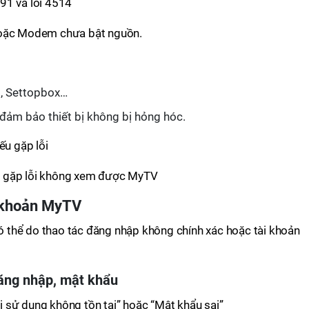
1091 và lỗi 4514
 hoặc Modem chưa bật nguồn.
m, Settopbox…
đảm bảo thiết bị không bị hỏng hóc.
u gặp lỗi không xem được MyTV
i khoản MyTV
 thể do thao tác đăng nhập không chính xác hoặc tài khoản
đăng nhập, mật khẩu
 sử dụng không tồn tại” hoặc “Mật khẩu sai”