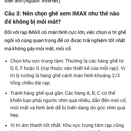
điện ảnh (Nguồn: Internet)
Câu 3: Nên chọn ghế xem IMAX như thế nào
để không bị mỏi mắt?
Đối với rạp IMAX có màn hình cực lớn, việc chọn vị trí ghế
ngồi vô cùng quan trọng để có được trải nghiệm tốt nhất
mà không gây mỏi mắt, mỏi cổ.
Chọn khu vực trung tâm: Thường là các hàng ghế từ
D, E, F hoặc G (tùy thuộc vào thiết kế của mỗi rạp). Vị
trí lý tưởng là hàng ghế cách màn hình khoảng 2/3
tổng chiều dài rạp.
Tránh hàng ghế quá gần: Các hàng A, B, C có thể
khiến bạn phải ngước nhìn quá nhiều, dẫn đến mỏi cổ,
mỏi mắt và hình ảnh dễ bị biến dạng do góc nhìn quá
hẹp.
Vị trí âm thanh tốt nhất: Khu vực trung tâm rạp cũng