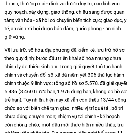
doanh, thương mại - dịch vụ được duy trì; các lĩnh vực
quy hoạch, xây dựng, giao thông, chiếu sáng được quan
tâm; văn hóa - xã hội có chuyển biến tích cực; giáo dục, y
tế, an sinh xã hội được bảo đảm; quốc phòng - an ninh
giữ vững.
Về lưu trữ, số hóa, địa phương đã kiểm kê, lưu trữ hồ sơ
theo quy định; bước đầu triển khai số hóa nhưng chưa
chỉnh lý do thiếu kinh phí. Trong giải quyết thủ tục hành
chính và chuyển đổi số, xã đã niêm yết 306 thủ tục hành
chính thuộc 9 lĩnh vực; tổng số hồ sơ 5.578, đã giải quyết
5.436 (3.460 trước hạn, 1.976 đúng hạn, không có hồ sơ
trễ hạn). Tuy nhiên, hiện nay xã vẫn còn thiếu 13/44 công
chức so với biên chế tạm giao; nhiều vị trí quá tải, bố trí
chưa đúng chuyên môn; nhiệm vụ tài chính - kế hoạch
còn chồng chéo; một đầu mối thực hiện nhiều khâu; trụ