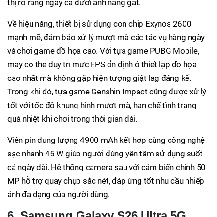
thị rõ ràng ngay cả dưới ánh nắng gắt.
Về hiệu năng, thiết bị sử dụng con chip Exynos 2600
mạnh mẽ, đảm bảo xử lý mượt mà các tác vụ hàng ngày
và chơi game đồ họa cao. Với tựa game PUBG Mobile,
máy có thể duy trì mức FPS ổn định ở thiết lập đồ họa
cao nhất mà không gặp hiện tượng giật lag đáng kể.
Trong khi đó, tựa game Genshin Impact cũng được xử lý
tốt với tốc độ khung hình mượt mà, hạn chế tình trạng
quá nhiệt khi chơi trong thời gian dài.
Viên pin dung lượng 4900 mAh kết hợp cùng công nghệ
sạc nhanh 45 W giúp người dùng yên tâm sử dụng suốt
cả ngày dài. Hệ thống camera sau với cảm biến chính 50
MP hỗ trợ quay chụp sắc nét, đáp ứng tốt nhu cầu nhiếp
ảnh đa dạng của người dùng.
6. Samsung Galaxy S26 Ultra 5G