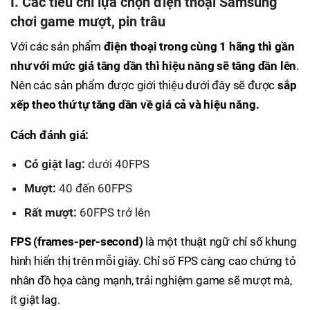
I. Các tiêu chí lựa chọn điện thoại Samsung
chơi game mượt, pin trâu
Với các sản phẩm
điện thoại trong cùng 1 hãng thì gần
như với mức giá tăng dần thì hiệu năng sẽ tăng dần lên
.
Nên các sản phẩm được giới thiệu dưới đây sẽ được
sắp
xếp theo thứ tự tăng dần về giá cả và hiệu năng.
Cách đánh giá:
Có giật lag:
dưới 40FPS
Mượt:
40 đến 60FPS
Rất mượt:
60FPS trở lên
FPS (frames-per-second)
là một thuật ngữ chỉ số khung
hình hiển thị trên mỗi giây. Chỉ số FPS càng cao chứng tỏ
nhân đồ họa càng mạnh, trải nghiệm game sẽ mượt mà,
ít giật lag.