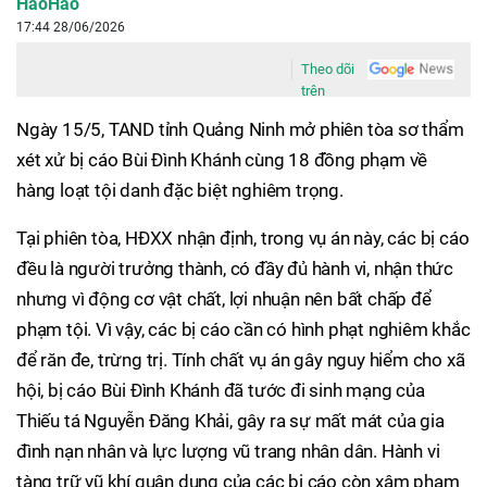
HaoHao
17:44 28/06/2026
Theo dõi
trên
Ngày 15/5, TAND tỉnh Quảng Ninh mở phiên tòa sơ thẩm
xét xử bị cáo Bùi Đình Khánh cùng 18 đồng phạm về
hàng loạt tội danh đặc biệt nghiêm trọng.
Tại phiên tòa, HĐXX nhận định, trong vụ án này, các bị cáo
đều là người trưởng thành, có đầy đủ hành vi, nhận thức
nhưng vì động cơ vật chất, lợi nhuận nên bất chấp để
phạm tội. Vì vậy, các bị cáo cần có hình phạt nghiêm khắc
để răn đe, trừng trị. Tính chất vụ án gây nguy hiểm cho xã
hội, bị cáo Bùi Đình Khánh đã tước đi sinh mạng của
Thiếu tá Nguyễn Đăng Khải, gây ra sự mất mát của gia
đình nạn nhân và lực lượng vũ trang nhân dân. Hành vi
tàng trữ vũ khí quân dụng của các bị cáo còn xâm phạm